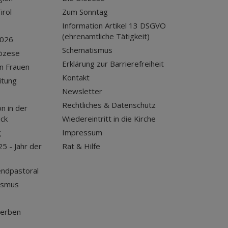
irol
Zum Sonntag
Information Artikel 13 DSGVO
(ehrenamtliche Tätigkeit)
2026
Schematismus
iözese
Erklärung zur Barrierefreiheit
n Frauen
Kontakt
itung
Newsletter
Rechtliches & Datenschutz
n in der
uck
Wiedereintritt in die Kirche
g
Impressum
25 - Jahr der
Rat & Hilfe
endpastoral
ismus
terben