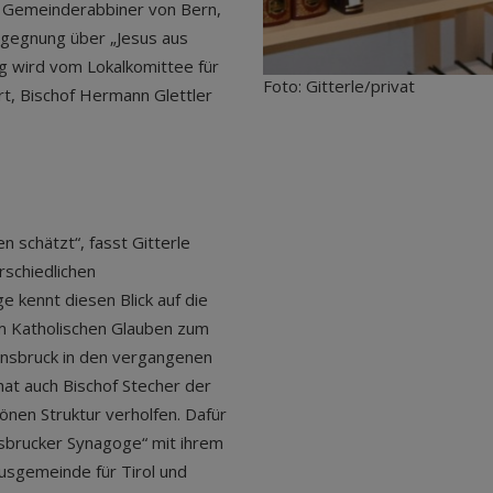
d Gemeinderabbiner von Bern,
egegnung über „Jesus aus
ng wird vom Lokalkomittee für
Foto: Gitterle/privat
rt, Bischof Hermann Glettler
 schätzt“, fasst Gitterle
rschiedlichen
 kennt diesen Blick auf die
om Katholischen Glauben zum
nnsbruck in den vergangenen
hat auch Bischof Stecher der
önen Struktur verholfen. Dafür
nnsbrucker Synagoge“ mit ihrem
usgemeinde für Tirol und