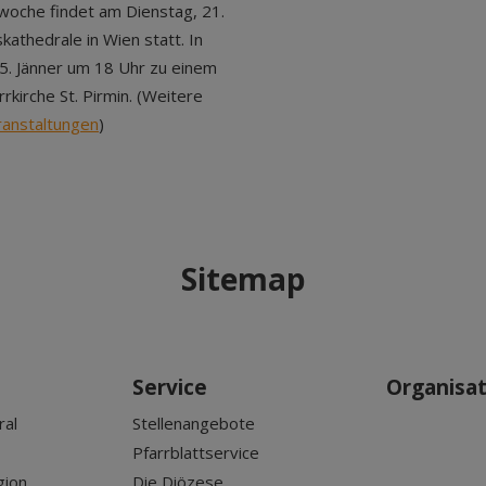
oche findet am Dienstag, 21.
skathedrale in Wien statt. In
25. Jänner um 18 Uhr zu einem
rkirche St. Pirmin. (Weitere
ranstaltungen
)
Sitemap
Service
Organisa
ral
Stellenangebote
Pfarrblattservice
gion
Die Diözese