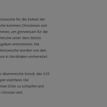
etswoche für die Einheit der
che kommen Christinnen und
sammen, um gemeinsam für die
ie Woche unter dem Motto:
angelium entnommen. Die
tgebetswoche wurden von den
 in Norditalien vorbereitet.
che ökumenische Konzil, das 325
pel stattfand. Die
amen Erbe zu schöpfen und
 Christen eint.