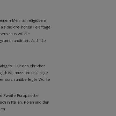
it einem Mehr an religiösem
r als die drei hohen Feiertage
erhinaus will die
ogramm anbieten. Auch die
ialoges: "Für den ehrlichen
lich ist, mussten unzählige
der durch unüberlegte Worte
die Zweite Europäische
h in Italien, Polen und den
en.