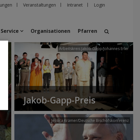
ungen
Veranstaltungen
Intranet
Login
Service
Organisationen
Pfarren
/dibk
Arbeitskreis Jakob Gapp/Johannes Erler
suchen
taltungen
Personen
Pfarren
Einrichtungen
Jakob-Gapp-Preis
Jessica Krämer/Deutsche Bischofskonferenz