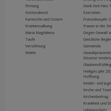
Firmung
Denk Dich Neu T
Gottesdienst
Exerzitien
Karwoche und Ostern
Franziskusjahr 
Krankensalbung
Frauen in der D
Maria Magdalena
Gegen Gewalt a
Taufe
Geistliche Begle
Versöhnung
Gemeinde
Weihe
Gewaltpräventio
Diözese Innsbr
Glaubensfrühlin
Heiliges Jahr 20
Hoffnung
Kinder- und Jug
Kirche und Tour
Kirchenbeitrag
Krankheit und S
Lebensschutz