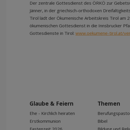
Der zentrale Gottesdienst des ÖRKÖ zur Gebetsw
Jänner, in der griechisch-orthodoxen Dreifaltigkeit
Tirol lädt der Ökumenische Arbeitskreis Tirol am 
ökumenischen Gottesdienst in die Innsbrucker Pfar
Gottesdienste in Tirol:
www.oekumene-tirol.at/ve
Glaube & Feiern
Themen
Ehe - Kirchlich heiraten
Berufungspasto
Erstkommunion
Bibel
Fastenzeit 2026
Bildung und Reli