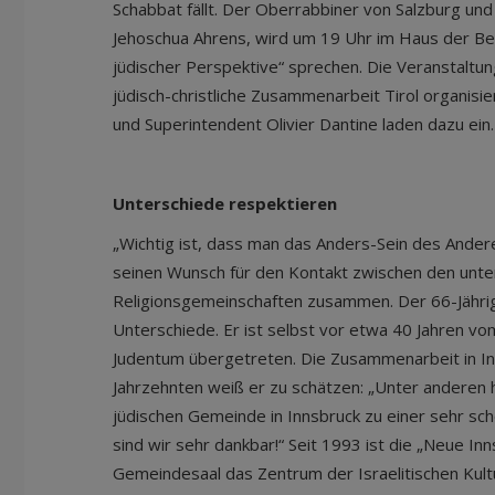
Schabbat fällt. Der Oberrabbiner von Salzburg un
Jehoschua Ahrens, wird um 19 Uhr im Haus der B
jüdischer Perspektive“ sprechen. Die Veranstaltu
jüdisch-christliche Zusammenarbeit Tirol organisie
und Superintendent Olivier Dantine laden dazu ein.
Unterschiede respektieren
„Wichtig ist, dass man das Anders-Sein des Anderen
seinen Wunsch für den Kontakt zwischen den unte
Religionsgemeinschaften zusammen. Der 66-Jährige
Unterschiede. Er ist selbst vor etwa 40 Jahren v
Judentum übergetreten. Die Zusammenarbeit in I
Jahrzehnten weiß er zu schätzen: „Unter anderen 
jüdischen Gemeinde in Innsbruck zu einer sehr sch
sind wir sehr dankbar!“ Seit 1993 ist die „Neue I
Gemeindesaal das Zentrum der Israelitischen Kult