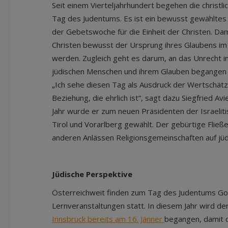
Seit einem Vierteljahrhundert begehen die christli
Tag des Judentums. Es ist ein bewusst gewähltes
der Gebetswoche für die Einheit der Christen. Dami
Christen bewusst der Ursprung ihres Glaubens im
werden. Zugleich geht es darum, an das Unrecht i
jüdischen Menschen und ihrem Glauben begangen 
„Ich sehe diesen Tag als Ausdruck der Wertschät
Beziehung, die ehrlich ist“, sagt dazu Siegfried Av
Jahr wurde er zum neuen Präsidenten der Israelit
Tirol und Vorarlberg gewählt. Der gebürtige Fließe
anderen Anlässen Religionsgemeinschaften auf jüd
Jüdische Perspektive
Österreichweit finden zum Tag des Judentums Go
Lernveranstaltungen statt. In diesem Jahr wird d
Innsbruck bereits am 16. Jänner
begangen, damit d