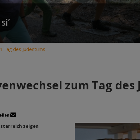
si’
m Tag des Judentums
venwechsel zum Tag des
eilen
sterreich zeigen