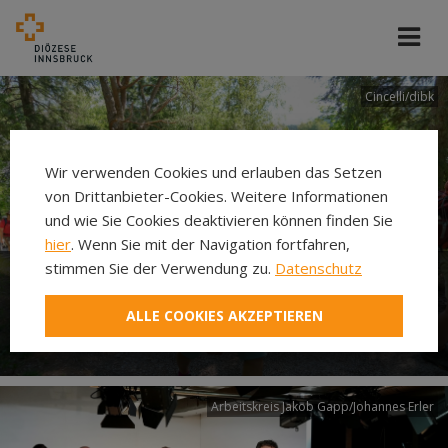
Cincelli/dibk
Wir verwenden Cookies und erlauben das Setzen
von Drittanbieter-Cookies. Weitere Informationen
und wie Sie Cookies deaktivieren können finden Sie
hier
. Wenn Sie mit der Navigation fortfahren,
stimmen Sie der Verwendung zu.
Datenschutz
Neuer Pilgerweg Via
ALLE COOKIES AKZEPTIEREN
Laudato si’
Arbeitskreis Jakob Gapp/Johannes Erler