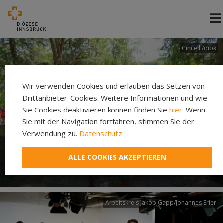
Cincelli/dibk
Wir verwenden Cookies und erlauben das Setzen von
Drittanbieter-Cookies. Weitere Informationen und wie
Sie Cookies deaktivieren können finden Sie
hier
. Wenn
Sie mit der Navigation fortfahren, stimmen Sie der
Verwendung zu.
Datenschutz
Neuer Pilgerweg Via
ALLE COOKIES AKZEPTIEREN
Laudato si’
Arbeitskreis Jakob Gapp/Johannes Erler