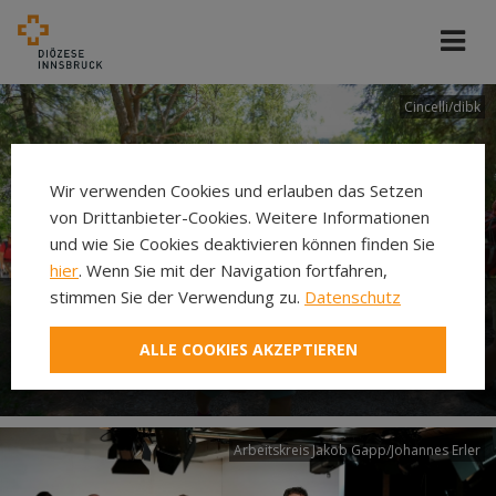
Cincelli/dibk
Wir verwenden Cookies und erlauben das Setzen
von Drittanbieter-Cookies. Weitere Informationen
und wie Sie Cookies deaktivieren können finden Sie
hier
. Wenn Sie mit der Navigation fortfahren,
stimmen Sie der Verwendung zu.
Datenschutz
Neuer Pilgerweg Via
ALLE COOKIES AKZEPTIEREN
Laudato si’
Arbeitskreis Jakob Gapp/Johannes Erler