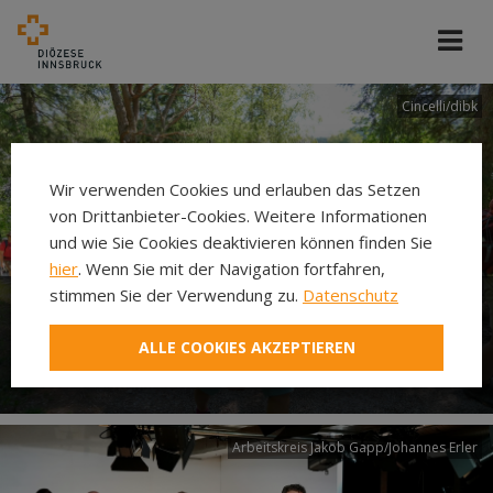
Cincelli/dibk
Wir verwenden Cookies und erlauben das Setzen
von Drittanbieter-Cookies. Weitere Informationen
und wie Sie Cookies deaktivieren können finden Sie
hier
. Wenn Sie mit der Navigation fortfahren,
stimmen Sie der Verwendung zu.
Datenschutz
Neuer Pilgerweg Via
ALLE COOKIES AKZEPTIEREN
Laudato si’
Arbeitskreis Jakob Gapp/Johannes Erler