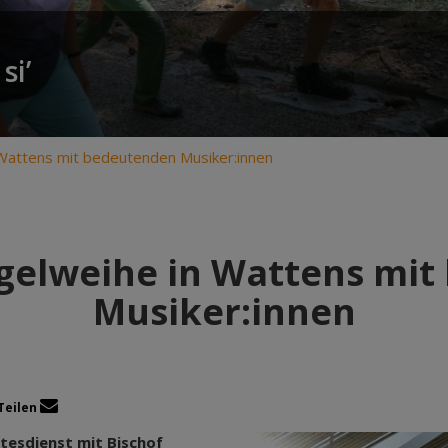
si’
 Wattens mit bedeutenden Musiker:innen
rgelweihe in Wattens mi
Musiker:innen
Teilen
ttesdienst mit Bischof