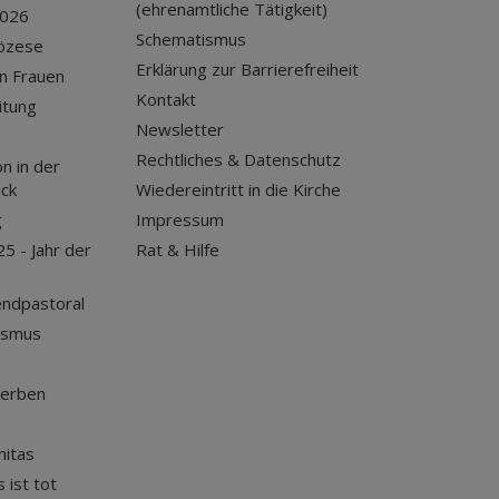
(ehrenamtliche Tätigkeit)
2026
Schematismus
iözese
Erklärung zur Barrierefreiheit
n Frauen
Kontakt
itung
Newsletter
Rechtliches & Datenschutz
n in der
uck
Wiedereintritt in die Kirche
g
Impressum
25 - Jahr der
Rat & Hilfe
endpastoral
ismus
terben
nitas
 ist tot