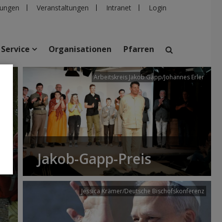
ungen
Veranstaltungen
Intranet
Login
Service
Organisationen
Pfarren
/dibk
Arbeitskreis Jakob Gapp/Johannes Erler
suchen
taltungen
Personen
Pfarren
Einrichtungen
Jakob-Gapp-Preis
Jessica Krämer/Deutsche Bischofskonferenz