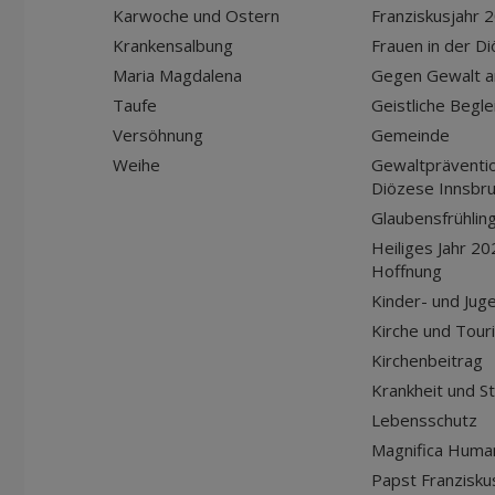
Karwoche und Ostern
Franziskusjahr 
Krankensalbung
Frauen in der D
Maria Magdalena
Gegen Gewalt a
Taufe
Geistliche Begle
Versöhnung
Gemeinde
Weihe
Gewaltpräventio
Diözese Innsbr
Glaubensfrühlin
Heiliges Jahr 20
Hoffnung
Kinder- und Jug
Kirche und Tour
Kirchenbeitrag
Krankheit und S
Lebensschutz
Magnifica Huma
Papst Franziskus