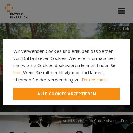
Cincelli/dibk
Wir verwenden Cookies und erlauben das Setzen
von Drittanbieter-Cookies. Weitere Informationen
und wie Sie Cookies deaktivieren können finden Sie
hier
. Wenn Sie mit der Navigation fortfahren,
stimmen Sie der Verwendung zu.
Datenschutz
Neuer Pilgerweg Via
ALLE COOKIES AKZEPTIEREN
Laudato si’
Arbeitskreis Jakob Gapp/Johannes Erler