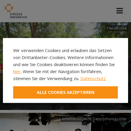
Cincelli/dibk
Wir verwenden Cookies und erlauben das Setzen
von Drittanbieter-Cookies. Weitere Informationen
und wie Sie Cookies deaktivieren können finden Sie
hier
. Wenn Sie mit der Navigation fortfahren,
stimmen Sie der Verwendung zu.
Datenschutz
Neuer Pilgerweg Via
ALLE COOKIES AKZEPTIEREN
Laudato si’
Arbeitskreis Jakob Gapp/Johannes Erler