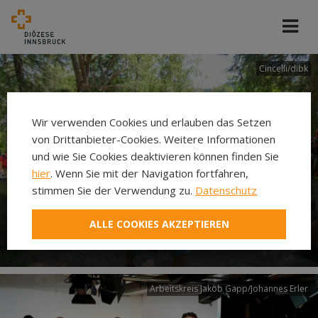
Cincelli/dibk
Wir verwenden Cookies und erlauben das Setzen
von Drittanbieter-Cookies. Weitere Informationen
und wie Sie Cookies deaktivieren können finden Sie
hier
. Wenn Sie mit der Navigation fortfahren,
stimmen Sie der Verwendung zu.
Datenschutz
Neuer Pilgerweg Via
ALLE COOKIES AKZEPTIEREN
Laudato si’
Arbeitskreis Jakob Gapp/Johannes Erler