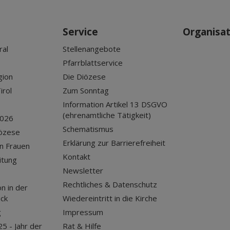
Service
Organisa
ral
Stellenangebote
Pfarrblattservice
gion
Die Diözese
irol
Zum Sonntag
Information Artikel 13 DSGVO
(ehrenamtliche Tätigkeit)
2026
Schematismus
iözese
Erklärung zur Barrierefreiheit
n Frauen
Kontakt
itung
Newsletter
Rechtliches & Datenschutz
n in der
uck
Wiedereintritt in die Kirche
g
Impressum
25 - Jahr der
Rat & Hilfe