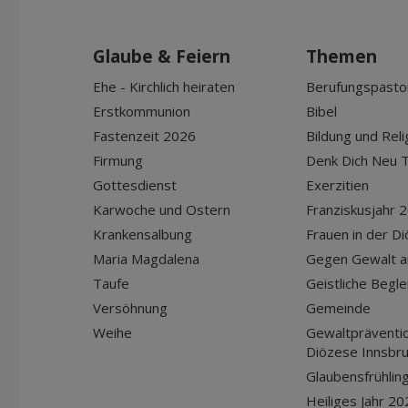
Glaube & Feiern
Themen
Ehe - Kirchlich heiraten
Berufungspasto
Erstkommunion
Bibel
Fastenzeit 2026
Bildung und Reli
Firmung
Denk Dich Neu T
Gottesdienst
Exerzitien
Karwoche und Ostern
Franziskusjahr 
Krankensalbung
Frauen in der D
Maria Magdalena
Gegen Gewalt a
Taufe
Geistliche Begle
Versöhnung
Gemeinde
Weihe
Gewaltpräventio
Diözese Innsbr
Glaubensfrühlin
Heiliges Jahr 20