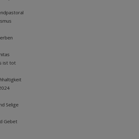
endpastoral
ismus
terben
nitas
 ist tot
haltigkeit
2024
und Selige
nd Gebet