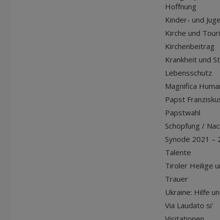
Hoffnung
Kinder- und Jug
Kirche und Tour
Kirchenbeitrag
Krankheit und S
Lebensschutz
Magnifica Huma
Papst Franziskus
Papstwahl
Schöpfung / Nach
Synode 2021 – 
Talente
Tiroler Heilige 
Trauer
Ukraine: Hilfe u
Via Laudato si'
Visitationen