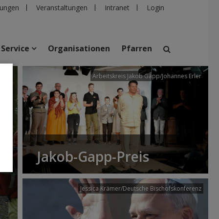
ungen
Veranstaltungen
Intranet
Login
Service
Organisationen
Pfarren
/dibk
Arbeitskreis Jakob Gapp/Johannes Erler
suchen
taltungen
Personen
Pfarren
Einrichtungen
Jakob-Gapp-Preis
Jessica Krämer/Deutsche Bischofskonferenz