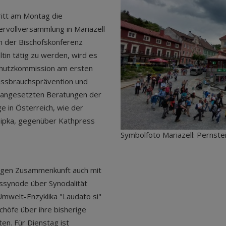
ritt am Montag die
rvollversammlung in Mariazell
n der Bischofskonferenz
in tätig zu werden, wird es
chutzkommission am ersten
issbrauchsprävention und
h angesetzten Beratungen der
ge in Österreich, wie der
hipka, gegenüber Kathpress
Symbolfoto Mariazell: Pernst
gigen Zusammenkunft auch mit
ssynode über Synodalität
Umwelt-Enzyklika "Laudato si"
höfe über ihre bisherige
en. Für Dienstag ist