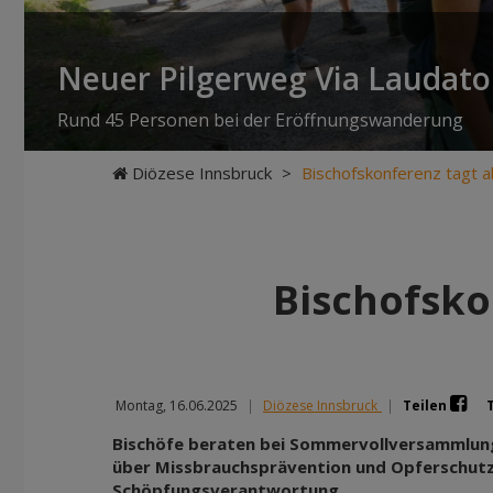
Neuer Pilgerweg Via Laudato 
Rund 45 Personen bei der Eröffnungswanderung
Diözese Innsbruck
>
Bischofskonferenz tagt a
Bischofsko
Montag, 16.06.2025
|
Diözese Innsbruck
|
Teilen
Bischöfe beraten bei Sommervollversammlung v
über Missbrauchsprävention und Opferschutz
Schöpfungsverantwortung