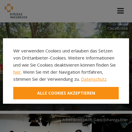
Cincelli/dibk
Wir verwenden Cookies und erlauben das Setzen
von Drittanbieter-Cookies. Weitere Informationen
und wie Sie Cookies deaktivieren können finden Sie
hier
. Wenn Sie mit der Navigation fortfahren,
stimmen Sie der Verwendung zu.
Datenschutz
Neuer Pilgerweg Via
ALLE COOKIES AKZEPTIEREN
Laudato si’
Arbeitskreis Jakob Gapp/Johannes Erler