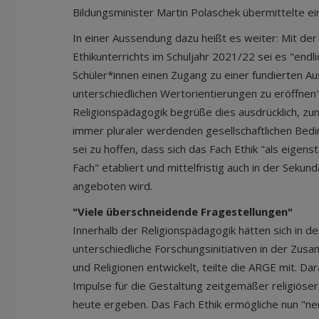
Bildungsminister Martin Polaschek übermittelte e
In einer Aussendung dazu heißt es weiter: Mit der
Ethikunterrichts im Schuljahr 2021/22 sei es "endli
Schüler*innen einen Zugang zu einer fundierten A
unterschiedlichen Wertorientierungen zu eröffnen"
Religionspädagogik begrüße dies ausdrücklich, zuma
immer pluraler werdenden gesellschaftlichen Bed
sei zu hoffen, dass sich das Fach Ethik "als eigens
Fach" etabliert und mittelfristig auch in der Sekun
angeboten wird.
"Viele überschneidende Fragestellungen"
Innerhalb der Religionspädagogik hätten sich in de
unterschiedliche Forschungsinitiativen in der Zu
und Religionen entwickelt, teilte die ARGE mit. Da
Impulse für die Gestaltung zeitgemäßer religiöser 
heute ergeben. Das Fach Ethik ermögliche nun "ne