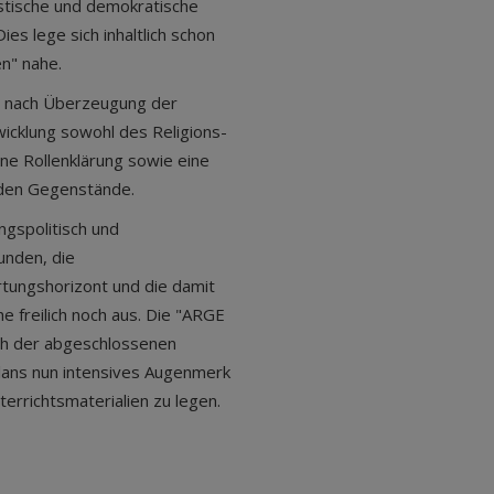
stische und demokratische
es lege sich inhaltlich schon
en" nahe.
d nach Überzeugung der
wicklung sowohl des Religions-
ene Rollenklärung sowie eine
nden Gegenstände.
ngspolitisch und
unden, die
rtungshorizont und die damit
e freilich noch aus. Die "ARGE
ach der abgeschlossenen
lans nun intensives Augenmerk
terrichtsmaterialien zu legen.