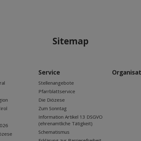
Sitemap
Service
Organisa
ral
Stellenangebote
Pfarrblattservice
gion
Die Diözese
irol
Zum Sonntag
Information Artikel 13 DSGVO
(ehrenamtliche Tätigkeit)
2026
Schematismus
iözese
Erklärung zur Barrierefreiheit