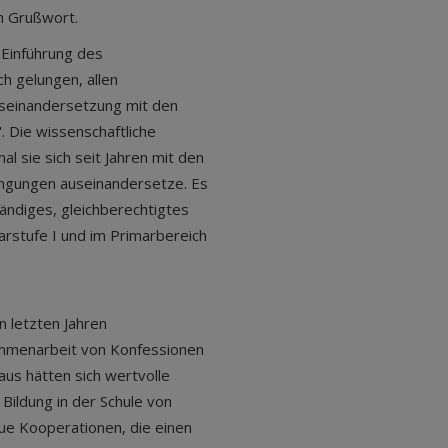
in Grußwort.
 Einführung des
ch gelungen, allen
useinandersetzung mit den
. Die wissenschaftliche
l sie sich seit Jahren mit den
ingungen auseinandersetze. Es
tändiges, gleichberechtigtes
darstufe I und im Primarbereich
n letzten Jahren
sammenarbeit von Konfessionen
raus hätten sich wertvolle
Bildung in der Schule von
ue Kooperationen, die einen