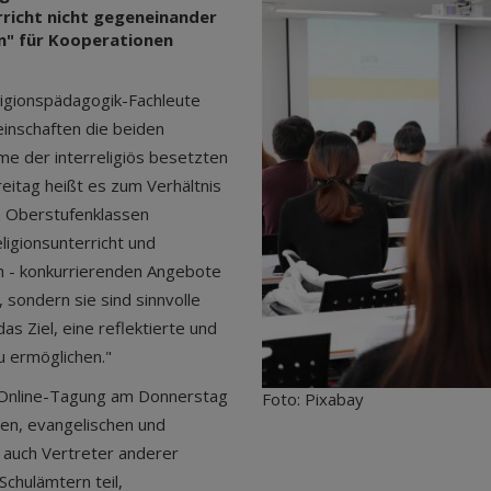
rricht nicht gegeneinander
en" für Kooperationen
ligionspädagogik-Fachleute
inschaften die beiden
hme der interreligiös besetzten
eitag heißt es zum Verhältnis
in Oberstufenklassen
igionsunterricht und
en - konkurrierenden Angebote
 sondern sie sind sinnvolle
as Ziel, eine reflektierte und
u ermöglichen."
e Online-Tagung am Donnerstag
Foto: Pixabay
hen, evangelischen und
 auch Vertreter anderer
chulämtern teil,