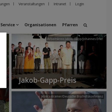
ungen
Veranstaltungen
Intranet
Login
Service
Organisationen
Pfarren
/dibk
Arbeitskreis Jakob Gapp/Johannes Erler
suchen
taltungen
Personen
Pfarren
Einrichtungen
Jakob-Gapp-Preis
Jessica Krämer/Deutsche Bischofskonferenz