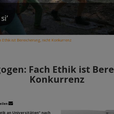
si’
 Ethik ist Bereicherung, nicht Konkurrenz
ogen: Fach Ethik ist Bere
Konkurrenz
eilen
gik an Universitäten" nach