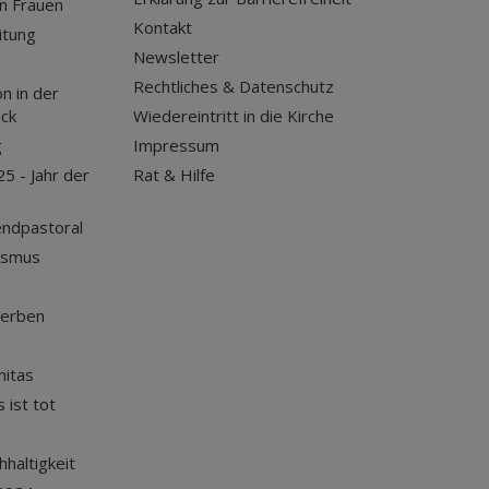
n Frauen
Kontakt
itung
Newsletter
Rechtliches & Datenschutz
n in der
uck
Wiedereintritt in die Kirche
g
Impressum
25 - Jahr der
Rat & Hilfe
endpastoral
ismus
terben
nitas
 ist tot
haltigkeit