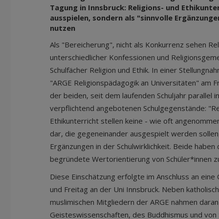
Tagung in Innsbruck: Religions- und Ethikunte
ausspielen, sondern als "sinnvolle Ergänzung
nutzen
Als "Bereicherung", nicht als Konkurrenz sehen Re
unterschiedlicher Konfessionen und Religionsgeme
Schulfächer Religion und Ethik. In einer Stellungna
"ARGE Religionspädagogik an Universitäten" am Fr
der beiden, seit dem laufenden Schuljahr parallel 
verpflichtend angebotenen Schulgegenstände: "Rel
Ethikunterricht stellen keine - wie oft angenomm
dar, die gegeneinander ausgespielt werden sollen,
Ergänzungen in der Schulwirklichkeit. Beide haben d
begründete Wertorientierung von Schüler*innen z
Diese Einschätzung erfolgte im Anschluss an ein
und Freitag an der Uni Innsbruck. Neben katholisc
muslimischen Mitgliedern der ARGE nahmen daran
Geisteswissenschaften, des Buddhismus und von S