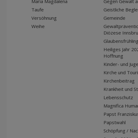
Maria Magdalena
Gegen Gewalt a
Taufe
Geistliche Begle
Versöhnung
Gemeinde
Weihe
Gewaltpräventio
Diözese Innsbr
Glaubensfrühlin
Heiliges Jahr 20
Hoffnung
Kinder- und Jug
Kirche und Tour
Kirchenbeitrag
Krankheit und S
Lebensschutz
Magnifica Huma
Papst Franziskus
Papstwahl
Schöpfung / Nach