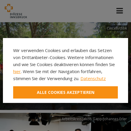
Cincelli/dibk
Wir verwenden Cookies und erlauben das Setzen
von Drittanbieter-Cookies. Weitere Informationen
und wie Sie Cookies deaktivieren können finden Sie
hier
. Wenn Sie mit der Navigation fortfahren,
stimmen Sie der Verwendung zu.
Datenschutz
Neuer Pilgerweg Via
ALLE COOKIES AKZEPTIEREN
Laudato si’
Arbeitskreis Jakob Gapp/Johannes Erler