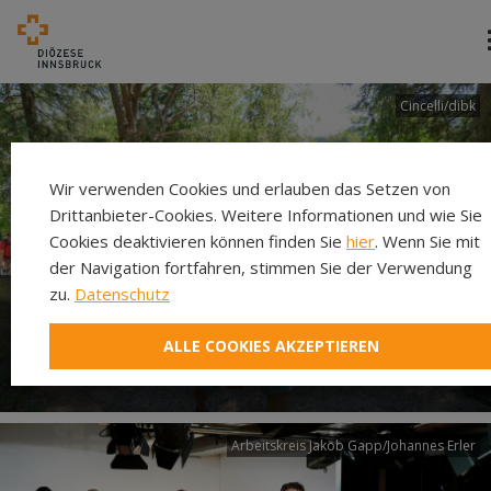
Cincelli/dibk
Wir verwenden Cookies und erlauben das Setzen von
Drittanbieter-Cookies. Weitere Informationen und wie Sie
Cookies deaktivieren können finden Sie
hier
. Wenn Sie mit
der Navigation fortfahren, stimmen Sie der Verwendung
zu.
Datenschutz
Neuer Pilgerweg Via
ALLE COOKIES AKZEPTIEREN
Laudato si’
Arbeitskreis Jakob Gapp/Johannes Erler