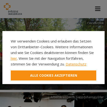
Cincelli/dibk
Wir verwenden Cookies und erlauben das Setzen
von Drittanbieter-Cookies. Weitere Informationen
und wie Sie Cookies deaktivieren können finden Sie
hier
. Wenn Sie mit der Navigation fortfahren,
stimmen Sie der Verwendung zu.
Datenschutz
Neuer Pilgerweg Via
ALLE COOKIES AKZEPTIEREN
Laudato si’
Arbeitskreis Jakob Gapp/Johannes Erler