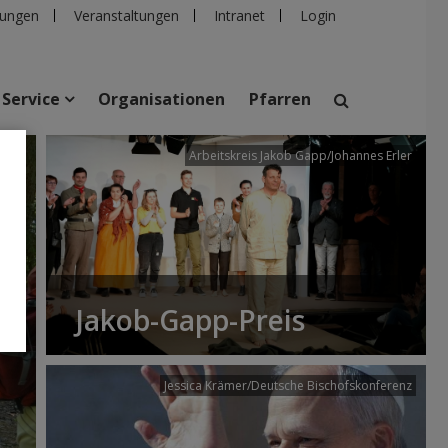
ungen
Veranstaltungen
Intranet
Login
Service
Organisationen
Pfarren
/dibk
Arbeitskreis Jakob Gapp/Johannes Erler
suchen
taltungen
Personen
Pfarren
Einrichtungen
Jakob-Gapp-Preis
Jessica Krämer/Deutsche Bischofskonferenz