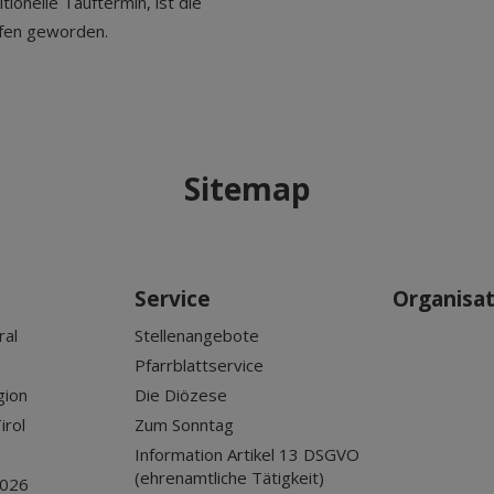
tionelle Tauftermin, ist die
ufen geworden.
Sitemap
Service
Organisa
ral
Stellenangebote
Pfarrblattservice
gion
Die Diözese
irol
Zum Sonntag
Information Artikel 13 DSGVO
(ehrenamtliche Tätigkeit)
2026