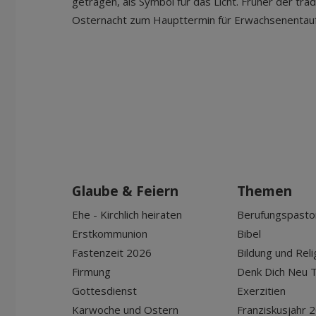
getragen, als Symbol für das Licht. Früher der tradi
Osternacht zum Haupttermin für Erwachsenenta
Glaube & Feiern
Themen
Ehe - Kirchlich heiraten
Berufungspasto
Erstkommunion
Bibel
Fastenzeit 2026
Bildung und Reli
Firmung
Denk Dich Neu T
Gottesdienst
Exerzitien
Karwoche und Ostern
Franziskusjahr 