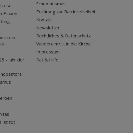
Schematismus
iözese
Erklärung zur Barrierefreiheit
n Frauen
Kontakt
itung
Newsletter
Rechtliches & Datenschutz
n in der
uck
Wiedereintritt in die Kirche
g
Impressum
25 - Jahr der
Rat & Hilfe
endpastoral
ismus
terben
nitas
 ist tot