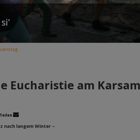
si’
rsamstag
e Eucharistie am Karsa
Teilen
tz nach langem Winter –