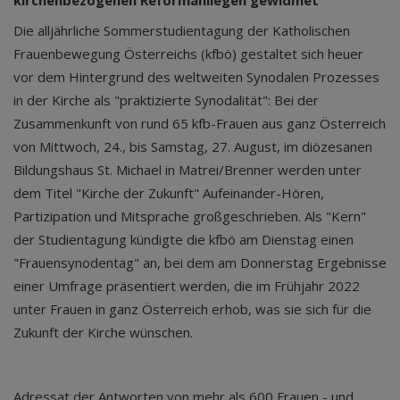
kirchenbezogenen Reformanliegen gewidmet
Die alljährliche Sommerstudientagung der Katholischen
Frauenbewegung Österreichs (kfbö) gestaltet sich heuer
vor dem Hintergrund des weltweiten Synodalen Prozesses
in der Kirche als "praktizierte Synodalität": Bei der
Zusammenkunft von rund 65 kfb-Frauen aus ganz Österreich
von Mittwoch, 24., bis Samstag, 27. August, im diözesanen
Bildungshaus St. Michael in Matrei/Brenner werden unter
dem Titel "Kirche der Zukunft" Aufeinander-Hören,
Partizipation und Mitsprache großgeschrieben. Als "Kern"
der Studientagung kündigte die kfbö am Dienstag einen
"Frauensynodentag" an, bei dem am Donnerstag Ergebnisse
einer Umfrage präsentiert werden, die im Frühjahr 2022
unter Frauen in ganz Österreich erhob, was sie sich für die
Zukunft der Kirche wünschen.
Adressat der Antworten von mehr als 600 Frauen - und