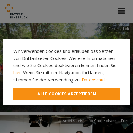
Cincelli/dibk
Wir verwenden Cookies und erlauben das Setzen
von Drittanbieter-Cookies. Weitere Informationen
und wie Sie Cookies deaktivieren können finden Sie
hier
. Wenn Sie mit der Navigation fortfahren,
stimmen Sie der Verwendung zu.
Datenschutz
Neuer Pilgerweg Via
ALLE COOKIES AKZEPTIEREN
Laudato si’
Arbeitskreis Jakob Gapp/Johannes Erler