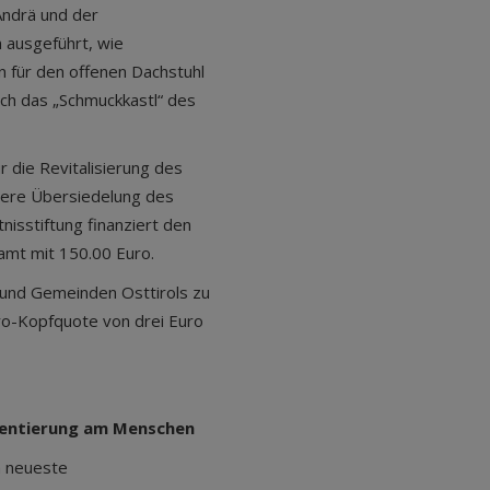
Andrä und der
 ausgeführt, wie
 für den offenen Dachstuhl
ch das „Schmuckkastl“ des
r die Revitalisierung des
tere Übersiedelung des
nisstiftung finanziert den
mt mit 150.00 Euro.
 und Gemeinden Osttirols zu
ro-Kopfquote von drei Euro
ientierung am Menschen
h neueste