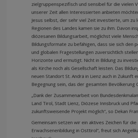
zielgruppenspezifisch und sensibel für die viele
unserer Zeit allen Interessierten anbieten möchten
Jesus selbst, der sehr viel Zeit investierte, um zu 
Regionen des Landes kamen sie zu ihm. Davon inspi
diözesanen Bildungsarbeit, möglichst viele Mensc
Bildungsformate zu befähigen, dass sie sich den pe
und globalen Fragestellungen zuversichtlich stelle
Horizonte und ermutigt. Nicht in Bildung zu inves
als Kirche noch als Gesellschaft leisten. Das Bild
neuen Standort St. Andrä in Lienz auch in Zukunft e
Begegnung sein, das der gesamten Bevölkerung Os
„Dank der Zusammenarbeit von Bundesdenkmalamt
Land Tirol, Stadt Lienz, Diözese Innsbruck und Pfa
zukunftsweisende Projekt möglich“, so Dekan Fran
Gemeinsam setzen wir ein aktives Zeichen für die
Erwachsenenbildung in Osttirol“, freut sich Angel