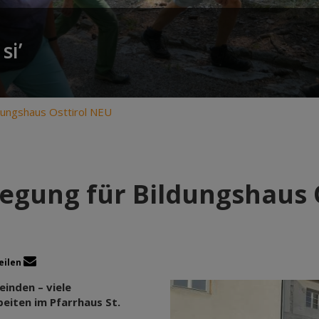
si’
dungshaus Osttirol NEU
egung für Bildungshaus 
eilen
inden – viele
eiten im Pfarrhaus St.