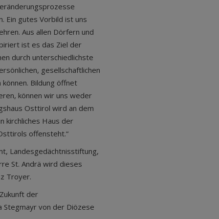
n Veränderungsprozesse
. Ein gutes Vorbild ist uns
lehren. Aus allen Dörfern und
riert ist es das Ziel der
hen durch unterschiedlichste
rsönlichen, gesellschaftlichen
n können. Bildung öffnet
tieren, können wir uns weder
ungshaus Osttirol wird an dem
in kirchliches Haus der
ttirols offensteht.“
, Landesgedächtnisstiftung,
rre St. Andrä wird dieses
z Troyer.
 Zukunft der
ika Stegmayr von der Diözese