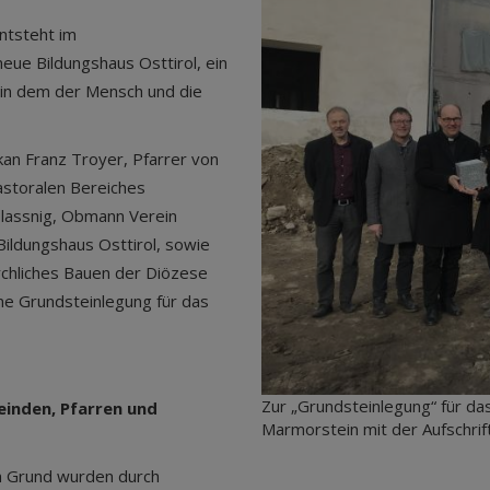
ntsteht im
eue Bildungshaus Osttirol, ein
 in dem der Mensch und die
an Franz Troyer, Pfarrer von
Pastoralen Bereiches
Blassnig, Obmann Verein
 Bildungshaus Osttirol, sowie
irchliches Bauen der Diözese
ine Grundsteinlegung für das
Zur „Grundsteinlegung“ für da
einden, Pfarren und
Marmorstein mit der Aufschrif
em Grund wurden durch