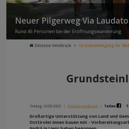
Neuer Pilgerweg Via Laudato 
Rund 45 Personen bei der Eröffnungswanderung
Diözese Innsbruck
>
Grundsteinlegung für Bil
Grundsteinl
Freitag, 10.03.2023
|
Diözese Innsbruck
|
Teilen
T
Großartige Unterstützung von Land und Geme
Osttiroler:innen bauen mit - Vorbereitungsarb
Andrä in Lienz haben begonnen.