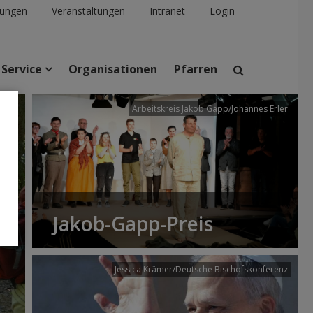
ungen
Veranstaltungen
Intranet
Login
Service
Organisationen
Pfarren
/dibk
Arbeitskreis Jakob Gapp/Johannes Erler
suchen
taltungen
Personen
Pfarren
Einrichtungen
Jakob-Gapp-Preis
Jessica Krämer/Deutsche Bischofskonferenz