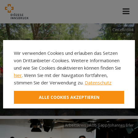
Cincelli/dibk
Wir verwenden Cookies und erlauben das Setzen
von Drittanbieter-Cookies. Weitere Informationen
und wie Sie Cookies deaktivieren können finden Sie
hier
. Wenn Sie mit der Navigation fortfahren,
stimmen Sie der Verwendung zu.
Datenschutz
Neuer Pilgerweg Via
ALLE COOKIES AKZEPTIEREN
Laudato si’
Arbeitskreis Jakob Gapp/Johannes Erler