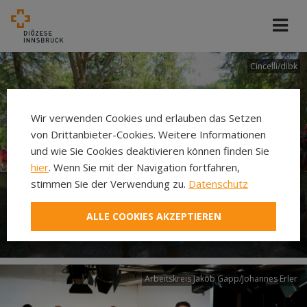
Cincelli/dibk
Wir verwenden Cookies und erlauben das Setzen
von Drittanbieter-Cookies. Weitere Informationen
und wie Sie Cookies deaktivieren können finden Sie
hier
. Wenn Sie mit der Navigation fortfahren,
stimmen Sie der Verwendung zu.
Datenschutz
Neuer Pilgerweg Via
ALLE COOKIES AKZEPTIEREN
Laudato si’
Arbeitskreis Jakob Gapp/Johannes Erler