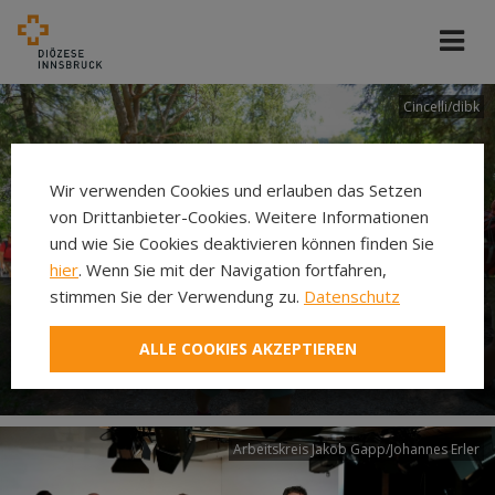
Cincelli/dibk
Wir verwenden Cookies und erlauben das Setzen
von Drittanbieter-Cookies. Weitere Informationen
und wie Sie Cookies deaktivieren können finden Sie
hier
. Wenn Sie mit der Navigation fortfahren,
stimmen Sie der Verwendung zu.
Datenschutz
Neuer Pilgerweg Via
ALLE COOKIES AKZEPTIEREN
Laudato si’
Arbeitskreis Jakob Gapp/Johannes Erler