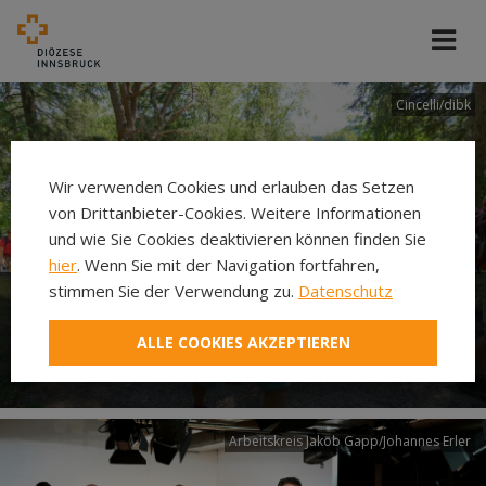
Cincelli/dibk
Wir verwenden Cookies und erlauben das Setzen
von Drittanbieter-Cookies. Weitere Informationen
und wie Sie Cookies deaktivieren können finden Sie
hier
. Wenn Sie mit der Navigation fortfahren,
stimmen Sie der Verwendung zu.
Datenschutz
Neuer Pilgerweg Via
ALLE COOKIES AKZEPTIEREN
Laudato si’
Arbeitskreis Jakob Gapp/Johannes Erler