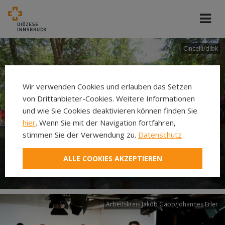
Cincelli/dibk
Wir verwenden Cookies und erlauben das Setzen
von Drittanbieter-Cookies. Weitere Informationen
und wie Sie Cookies deaktivieren können finden Sie
hier
. Wenn Sie mit der Navigation fortfahren,
stimmen Sie der Verwendung zu.
Datenschutz
Neuer Pilgerweg Via
ALLE COOKIES AKZEPTIEREN
Laudato si’
Arbeitskreis Jakob Gapp/Johannes Erler