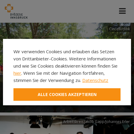
Cincelli/dibk
Wir verwenden Cookies und erlauben das Setzen
von Drittanbieter-Cookies. Weitere Informationen
und wie Sie Cookies deaktivieren können finden Sie
hier
. Wenn Sie mit der Navigation fortfahren,
stimmen Sie der Verwendung zu.
Datenschutz
Neuer Pilgerweg Via
ALLE COOKIES AKZEPTIEREN
Laudato si’
Arbeitskreis Jakob Gapp/Johannes Erler