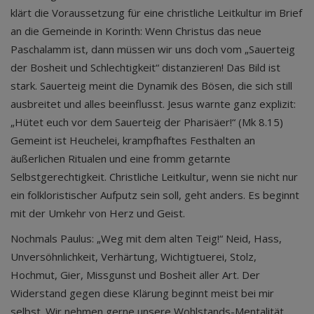
klärt die Voraussetzung für eine christliche Leitkultur im Brief
an die Gemeinde in Korinth: Wenn Christus das neue
Paschalamm ist, dann müssen wir uns doch vom „Sauerteig
der Bosheit und Schlechtigkeit“ distanzieren! Das Bild ist
stark. Sauerteig meint die Dynamik des Bösen, die sich still
ausbreitet und alles beeinflusst. Jesus warnte ganz explizit:
„Hütet euch vor dem Sauerteig der Pharisäer!“ (Mk 8.15)
Gemeint ist Heuchelei, krampfhaftes Festhalten an
äußerlichen Ritualen und eine fromm getarnte
Selbstgerechtigkeit. Christliche Leitkultur, wenn sie nicht nur
ein folkloristischer Aufputz sein soll, geht anders. Es beginnt
mit der Umkehr von Herz und Geist.
Nochmals Paulus: „Weg mit dem alten Teig!“ Neid, Hass,
Unversöhnlichkeit, Verhärtung, Wichtigtuerei, Stolz,
Hochmut, Gier, Missgunst und Bosheit aller Art. Der
Widerstand gegen diese Klärung beginnt meist bei mir
selbst. Wir nehmen gerne unsere Wohlstands-Mentalität