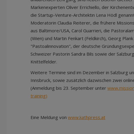
Markenexperten Oliver Errichiello, der Kirchenent
die Startup-Venture-Architektin Lena Hödl genann
Moderatorin Claudia Reiterer, die frühere Mission
aus Baltimore/USA, Carol Guarrieri, die Pastorala
(Wien) und Martin Fenkart (Feldkirch), Georg Plan
"Pastoalinnovation", der deutsche Gründungsexper
Schweizer Pastorin Sandra Bils sowie der Salzbur
Knittelfelder.
Weitere Termine sind im Dezember in Salzburg un
Innsbruck, sowie zusätzlich dazwischen zwei onli
(Anmeldung bis 23. September unter
www.mission-
training)
Eine Meldung von
www.kathpress.at