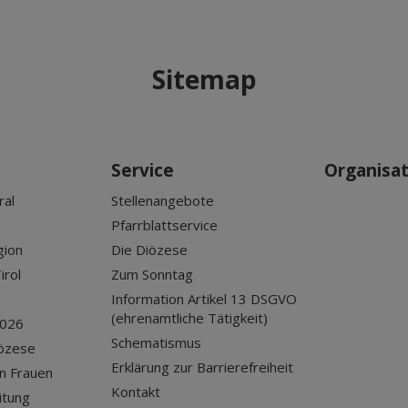
Sitemap
Service
Organisa
ral
Stellenangebote
Pfarrblattservice
gion
Die Diözese
irol
Zum Sonntag
Information Artikel 13 DSGVO
(ehrenamtliche Tätigkeit)
2026
Schematismus
iözese
Erklärung zur Barrierefreiheit
n Frauen
Kontakt
itung