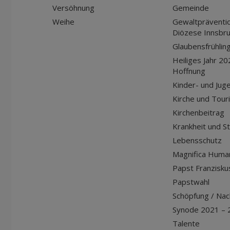
Versöhnung
Gemeinde
Weihe
Gewaltpräventio
Diözese Innsbr
Glaubensfrühlin
Heiliges Jahr 20
Hoffnung
Kinder- und Jug
Kirche und Tour
Kirchenbeitrag
Krankheit und S
Lebensschutz
Magnifica Huma
Papst Franziskus
Papstwahl
Schöpfung / Nach
Synode 2021 – 
Talente