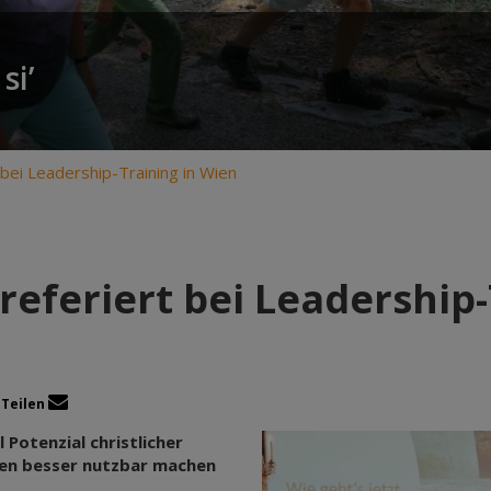
si’
t bei Leadership-Training in Wien
 referiert bei Leadership
Teilen
 Potenzial christlicher
isen besser nutzbar machen