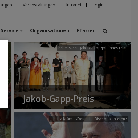
ungen
Veranstaltungen
Intranet
Login
Service
Organisationen
Pfarren
/dibk
Arbeitskreis Jakob Gapp/Johannes Erler
suchen
taltungen
Personen
Pfarren
Einrichtungen
Jakob-Gapp-Preis
Jessica Krämer/Deutsche Bischofskonferenz