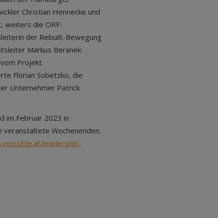
wickler Christian Hennecke und
t, weiters die ORF-
sleiterin der Rebuilt-Bewegung
mtsleiter Markus Beranek
k vom Projekt
te Florian Sobetzko, die
ger Unternehmer Patrick
d im Februar 2023 in
ne veranstaltete Wochenenden.
possible.at/leadership-