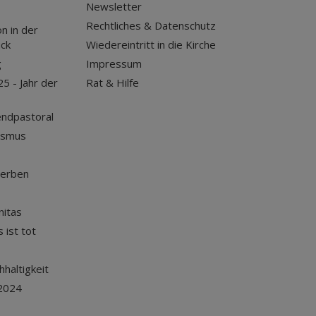
Newsletter
Rechtliches & Datenschutz
n in der
uck
Wiedereintritt in die Kirche
g
Impressum
25 - Jahr der
Rat & Hilfe
endpastoral
ismus
terben
nitas
 ist tot
haltigkeit
2024