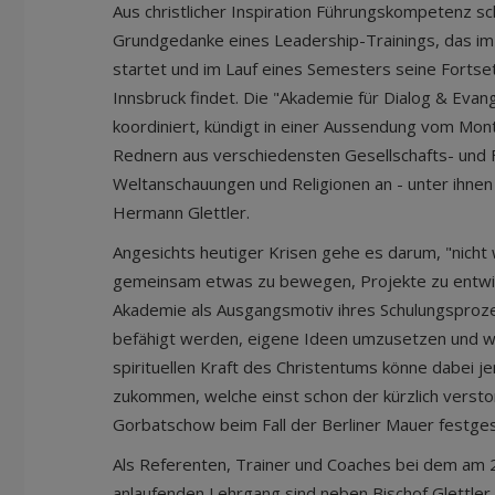
Aus christlicher Inspiration Führungskompetenz sc
Grundgedanke eines Leadership-Trainings, das im
startet und im Lauf eines Semesters seine Fortse
Innsbruck findet. Die "Akademie für Dialog & Evan
koordiniert, kündigt in einer Aussendung vom Mont
Rednern aus verschiedensten Gesellschafts- und 
Weltanschauungen und Religionen an - unter ihnen
Hermann Glettler.
Angesichts heutiger Krisen gehe es darum, "nicht
gemeinsam etwas zu bewegen, Projekte zu entwick
Akademie als Ausgangsmotiv ihres Schulungsproze
befähigt werden, eigene Ideen umzusetzen und w
spirituellen Kraft des Christentums könne dabei 
zukommen, welche einst schon der kürzlich versto
Gorbatschow beim Fall der Berliner Mauer festges
Als Referenten, Trainer und Coaches bei dem am 2
anlaufenden Lehrgang sind neben Bischof Glettle