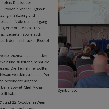
höpfen: Das ist der
 Oktober in Wiener Figlhaus
tzung in Salzburg und
gelisation", die den Lehrgang
ag eine breite Palette von
Fachgebieten sowie auch
 auch den Innsbrucker Bischof
 weiter zuzuschauen, sondern
eln und zu leiten", nennt die
sses. Die Teilnehmer sollten
irksam werden zu lassen. Der
jene besondere Aufgabe
rbene Sowjet-Chef Michail
Symbolfoto
tellt habe.
1. und 22. Oktober in Wien
r auch der Hamburger