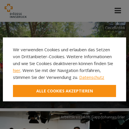
Cincelli/dibk
Wir verwenden Cookies und erlauben das Setzen
von Drittanbieter-Cookies. Weitere Informationen
und wie Sie Cookies deaktivieren können finden Sie
hier
. Wenn Sie mit der Navigation fortfahren,
stimmen Sie der Verwendung zu.
Datenschutz
Neuer Pilgerweg Via
ALLE COOKIES AKZEPTIEREN
Laudato si’
Arbeitskreis Jakob Gapp/Johannes Erler