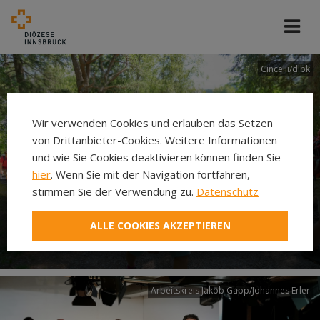
Cincelli/dibk
Wir verwenden Cookies und erlauben das Setzen
von Drittanbieter-Cookies. Weitere Informationen
und wie Sie Cookies deaktivieren können finden Sie
hier
. Wenn Sie mit der Navigation fortfahren,
stimmen Sie der Verwendung zu.
Datenschutz
Neuer Pilgerweg Via
ALLE COOKIES AKZEPTIEREN
Laudato si’
Arbeitskreis Jakob Gapp/Johannes Erler