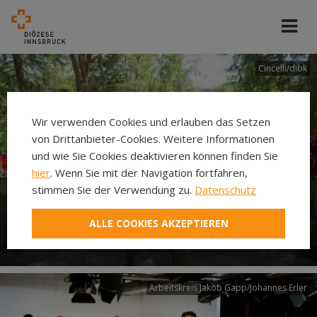
Cincelli/dibk
Wir verwenden Cookies und erlauben das Setzen
von Drittanbieter-Cookies. Weitere Informationen
und wie Sie Cookies deaktivieren können finden Sie
hier
. Wenn Sie mit der Navigation fortfahren,
stimmen Sie der Verwendung zu.
Datenschutz
Neuer Pilgerweg Via
ALLE COOKIES AKZEPTIEREN
Laudato si’
Arbeitskreis Jakob Gapp/Johannes Erler