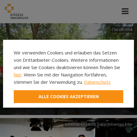
Cincelli/dibk
Wir verwenden Cookies und erlauben das Setzen
von Drittanbieter-Cookies. Weitere Informationen
und wie Sie Cookies deaktivieren können finden Sie
hier
. Wenn Sie mit der Navigation fortfahren,
stimmen Sie der Verwendung zu.
Datenschutz
Neuer Pilgerweg Via
ALLE COOKIES AKZEPTIEREN
Laudato si’
Arbeitskreis Jakob Gapp/Johannes Erler