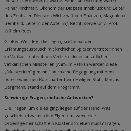
Innsbruck vorbereitet wurde. Federführend tätig waren
Rainer Kirchmair, Ökonom der Diözese Innsbruck und Leiter
des Zentralen Dienstes Wirtschaft und Finanzen, Magdalena
Bernhard, Leiterin der Abteilung Recht, sowie Univ.-Prof.
Wilhelm Rees.
Großen Wert legt die Tagungsreihe auf den
Erfahrungsaustausch mit kirchlichen Spitzenvertreter:innen
im Vatikan – unter ihnen Vertreter:innen aus etlichen
vatikanischen Ministerien (Anm. im Vatikan werden diese
„Dikasterium“ genannt). Auch eine Begegnung mit dem
österreichischen Botschafter beim Heiligen Stuhl, Marcus
Bergmann, stand auf dem Programm.
Schwierige Fragen,
einfache Antworten?
Die Fragen, um die es ging, liegen auf der Hand: Was
geschieht etwa mit dem Eigentum, wenn eine
Ordensgemeinschaft ein Kloster schließen muss? Fragen,
die sich weltweit stellen, weshalb auch die Begegnungen im