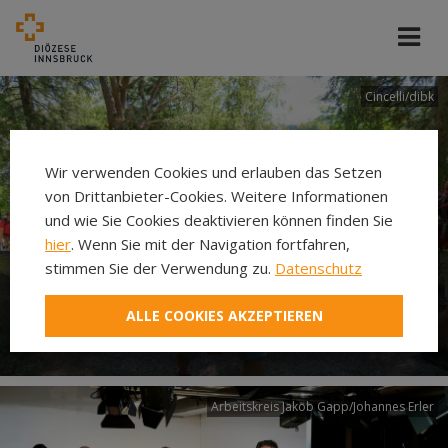
Cincelli/dibk
Wir verwenden Cookies und erlauben das Setzen
von Drittanbieter-Cookies. Weitere Informationen
und wie Sie Cookies deaktivieren können finden Sie
hier
. Wenn Sie mit der Navigation fortfahren,
stimmen Sie der Verwendung zu.
Datenschutz
Neuer Pilgerweg Via
ALLE COOKIES AKZEPTIEREN
Laudato si’
Arbeitskreis Jakob Gapp/Johannes Erler