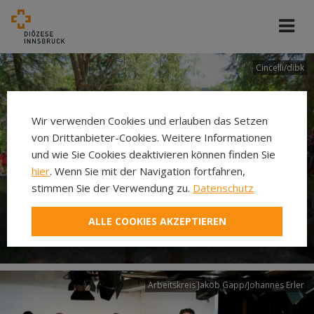
Cincelli/dibk
Wir verwenden Cookies und erlauben das Setzen
von Drittanbieter-Cookies. Weitere Informationen
und wie Sie Cookies deaktivieren können finden Sie
hier
. Wenn Sie mit der Navigation fortfahren,
stimmen Sie der Verwendung zu.
Datenschutz
Neuer Pilgerweg Via
ALLE COOKIES AKZEPTIEREN
Laudato si’
Arbeitskreis Jakob Gapp/Johannes Erler