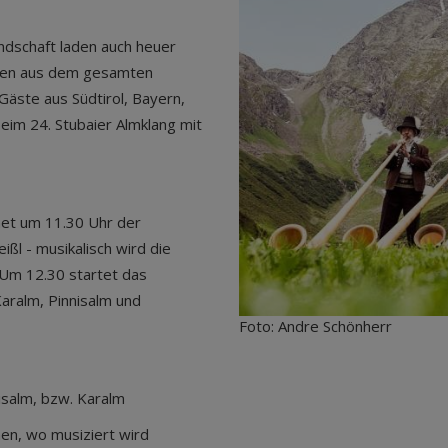
dschaft laden auch heuer
nen aus dem gesamten
Gäste aus Südtirol, Bayern,
beim 24. Stubaier Almklang mit
net um 11.30 Uhr der
ßl - musikalisch wird die
Um 12.30 startet das
aralm, Pinnisalm und
Foto: Andre Schönherr
nisalm, bzw. Karalm
men, wo musiziert wird