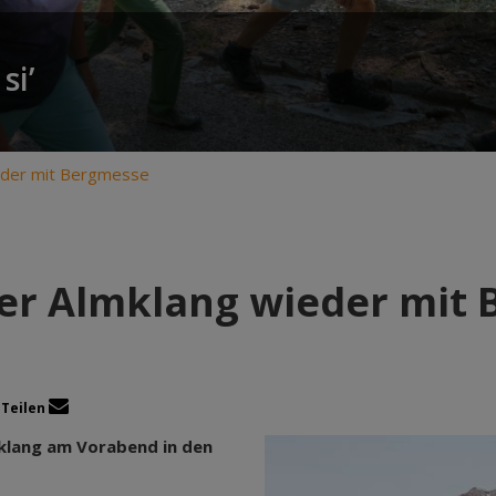
si’
ieder mit Bergmesse
ier Almklang wieder mit
Teilen
nklang am Vorabend in den