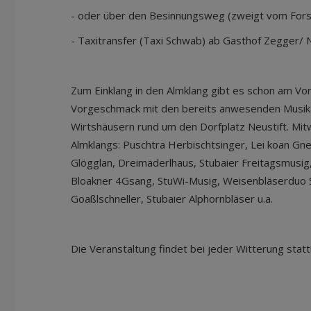
- oder über den Besinnungsweg (zweigt vom Fors
- Taxitransfer (Taxi Schwab) ab Gasthof Zegger/
Zum Einklang in den Almklang gibt es schon am Vo
Vorgeschmack mit den bereits anwesenden Musika
Wirtshäusern rund um den Dorfplatz Neustift. Mit
Almklangs: Puschtra Herbischtsinger, Lei koan Gne
Glögglan, Dreimäderlhaus, Stubaier Freitagsmusig
Bloakner 4Gsang, StuWi-Musig, Weisenbläserduo S
Goaßlschneller, Stubaier Alphornbläser u.a.
Die Veranstaltung findet bei jeder Witterung statt