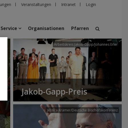
ungen
Veranstaltungen
Intranet
Login
Service
Organisationen
Pfarren
/dibk
Arbeitskreis Jakob Gapp/Johannes Erler
suchen
taltungen
Personen
Pfarren
Einrichtungen
Jakob-Gapp-Preis
Jessica Krämer/Deutsche Bischofskonferenz