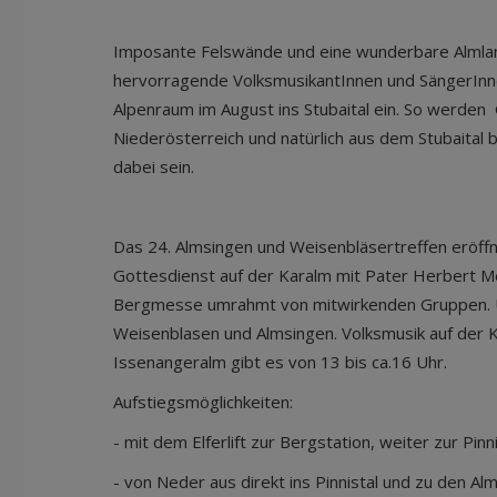
Imposante Felswände und eine wunderbare Almlan
hervorragende VolksmusikantInnen und SängerIn
Alpenraum im August ins Stubaital ein. So werden 
Niederösterreich und natürlich aus dem Stubaital 
dabei sein.
Das 24. Almsingen und Weisenbläsertreffen eröff
Gottesdienst auf der Karalm mit Pater Herbert Mei
Bergmesse umrahmt von mitwirkenden Gruppen. 
Weisenblasen und Almsingen. Volksmusik auf der K
Issenangeralm gibt es von 13 bis ca.16 Uhr.
Aufstiegsmöglichkeiten:
- mit dem Elferlift zur Bergstation, weiter zur Pin
- von Neder aus direkt ins Pinnistal und zu den Al