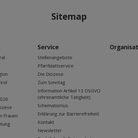
Sitemap
Service
Organisa
ral
Stellenangebote
Pfarrblattservice
gion
Die Diözese
irol
Zum Sonntag
Information Artikel 13 DSGVO
(ehrenamtliche Tätigkeit)
2026
Schematismus
iözese
Erklärung zur Barrierefreiheit
n Frauen
Kontakt
itung
Newsletter