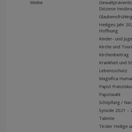
Weihe
Gewaltpräventio
Diözese Innsbr
Glaubensfrühlin
Heiliges Jahr 20
Hoffnung
Kinder- und Jug
Kirche und Tour
Kirchenbeitrag
Krankheit und S
Lebensschutz
Magnifica Huma
Papst Franziskus
Papstwahl
Schöpfung / Nach
Synode 2021 – 
Talente
Tiroler Heilige 