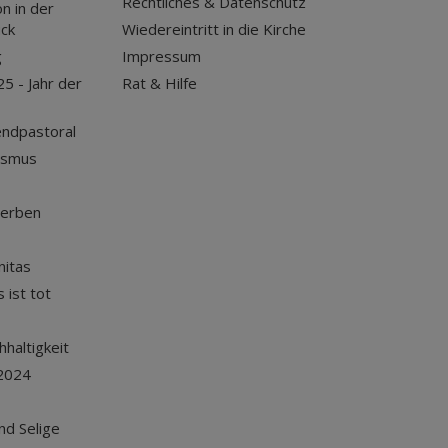
Rechtliches & Datenschutz
n in der
uck
Wiedereintritt in die Kirche
g
Impressum
25 - Jahr der
Rat & Hilfe
endpastoral
ismus
terben
nitas
 ist tot
haltigkeit
2024
und Selige