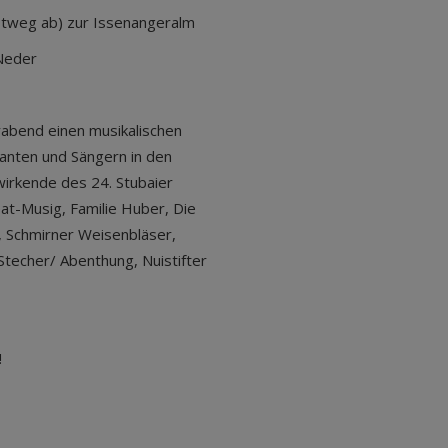
tweg ab) zur Issenangeralm
 Neder
rabend einen musikalischen
nten und Sängern in den
wirkende des 24. Stubaier
at-Musig, Familie Huber, Die
, Schmirner Weisenbläser,
techer/ Abenthung, Nuistifter
!