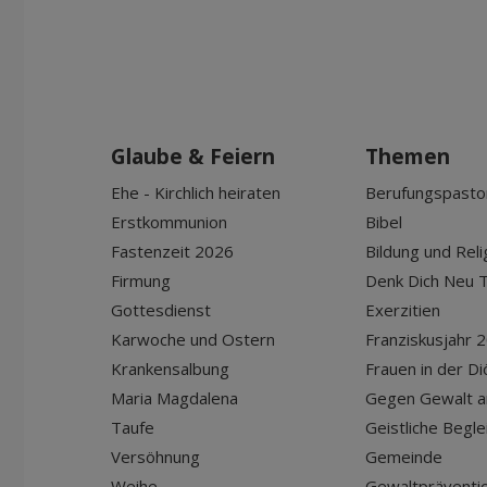
Glaube & Feiern
Themen
Ehe - Kirchlich heiraten
Berufungspasto
Erstkommunion
Bibel
Fastenzeit 2026
Bildung und Reli
Firmung
Denk Dich Neu T
Gottesdienst
Exerzitien
Karwoche und Ostern
Franziskusjahr 
Krankensalbung
Frauen in der D
Maria Magdalena
Gegen Gewalt a
Taufe
Geistliche Begle
Versöhnung
Gemeinde
Weihe
Gewaltpräventio