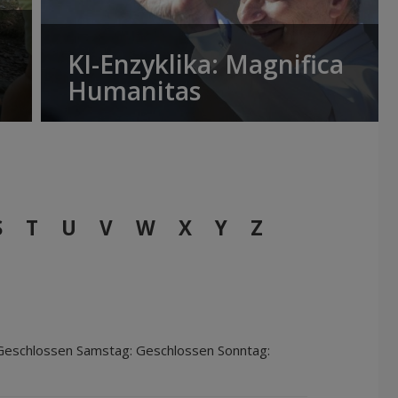
KI-Enzyklika: Magnifica
Humanitas
S
T
U
V
W
X
Y
Z
 Geschlossen Samstag: Geschlossen Sonntag: