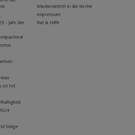
uck
Wiedereintritt in die Kirche
g
Impressum
25 - Jahr der
Rat & Hilfe
endpastoral
ismus
terben
nitas
 ist tot
haltigkeit
2024
und Selige