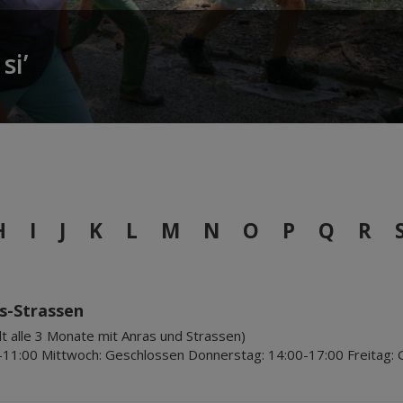
si’
H
I
J
K
L
M
N
O
P
Q
R
s-Strassen
t alle 3 Monate mit Anras und Strassen)
-11:00 Mittwoch: Geschlossen Donnerstag: 14:00-17:00 Freitag: