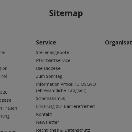
Sitemap
Service
Organisa
ral
Stellenangebote
Pfarrblattservice
gion
Die Diözese
irol
Zum Sonntag
Information Artikel 13 DSGVO
(ehrenamtliche Tätigkeit)
2026
Schematismus
iözese
Erklärung zur Barrierefreiheit
n Frauen
Kontakt
itung
Newsletter
Rechtliches & Datenschutz
n in der