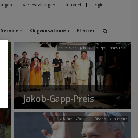
ungen
Veranstaltungen
Intranet
Login
Service
Organisationen
Pfarren
/dibk
Arbeitskreis Jakob Gapp/Johannes Erler
suchen
taltungen
Personen
Pfarren
Einrichtungen
Jakob-Gapp-Preis
Jessica Krämer/Deutsche Bischofskonferenz