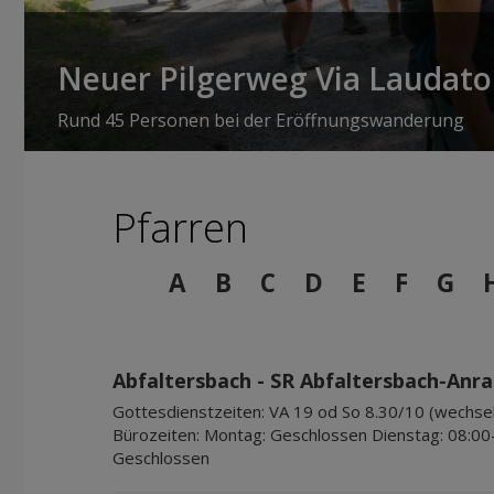
Neuer Pilgerweg Via Laudato 
Rund 45 Personen bei der Eröffnungswanderung
Pfarren
A
B
C
D
E
F
G
Abfaltersbach - SR Abfaltersbach-Anra
Gottesdienstzeiten:
VA 19 od So 8.30/10 (wechsel
Bürozeiten:
Montag: Geschlossen Dienstag: 08:00
Geschlossen