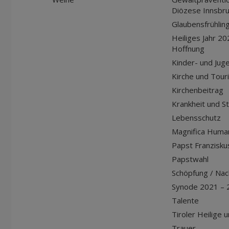
Diözese Innsbr
Glaubensfrühlin
Heiliges Jahr 20
Hoffnung
Kinder- und Jug
Kirche und Tour
Kirchenbeitrag
Krankheit und S
Lebensschutz
Magnifica Huma
Papst Franziskus
Papstwahl
Schöpfung / Nach
Synode 2021 – 
Talente
Tiroler Heilige 
Trauer