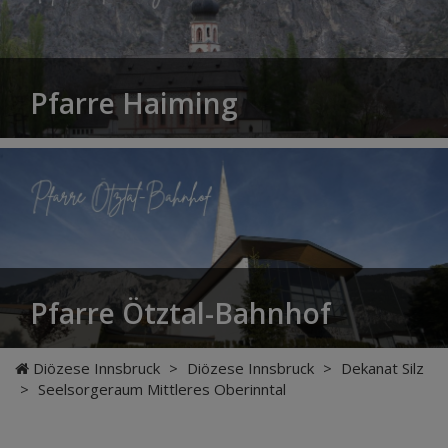
Pfarre Haiming
Pfarre Ötztal-Bahnhof
Diözese Innsbruck
>
Diözese Innsbruck
>
Dekanat Silz
>
Seelsorgeraum Mittleres Oberinntal