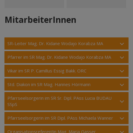
MitarbeiterInnen
SR-Leiter Mag. Dr. Kidane Wodajo Korabza MA
Pfarrer im SR Mag. Dr. Kidane Wodajo Korabza MA
Vikar im SR P. Camillus Essig Bakk. ORC
Std. Diakon im SR Mag. Hannes Hörmann
Pfarrseelsorgerin im SR Sr. Dipl. PAss Lucia BUDAU
SSpS
Pfarrseelsorgerin im SR Dipl. PAss Michaela Wanner
Organisationsreferentin Mag. Maria Gasser