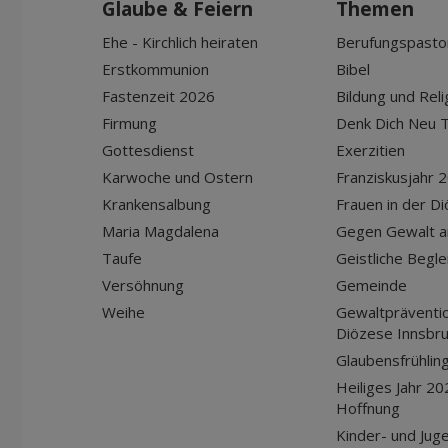
Glaube & Feiern
Themen
Ehe - Kirchlich heiraten
Berufungspasto
Erstkommunion
Bibel
Fastenzeit 2026
Bildung und Reli
Firmung
Denk Dich Neu T
Gottesdienst
Exerzitien
Karwoche und Ostern
Franziskusjahr 
Krankensalbung
Frauen in der D
Maria Magdalena
Gegen Gewalt a
Taufe
Geistliche Begle
Versöhnung
Gemeinde
Weihe
Gewaltpräventio
Diözese Innsbr
Glaubensfrühlin
Heiliges Jahr 20
Hoffnung
Kinder- und Jug