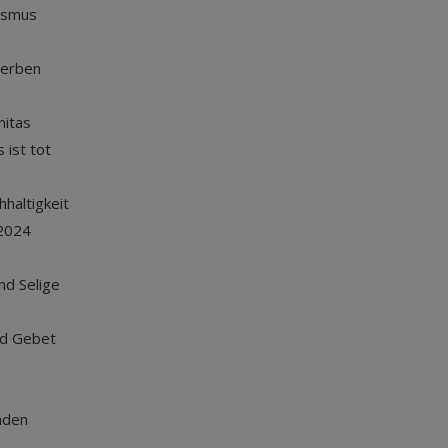
ismus
terben
nitas
 ist tot
haltigkeit
2024
und Selige
nd Gebet
nden