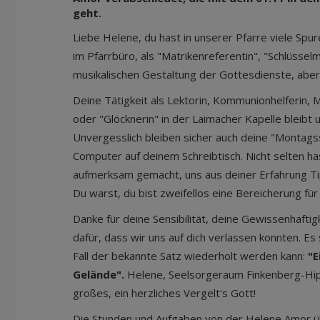
geht.
Liebe Helene, du hast in unserer Pfarre viele Spure
im Pfarrbüro, als "Matrikenreferentin", "Schlüsselm
musikalischen Gestaltung der Gottesdienste, aber
Deine Tätigkeit als Lektorin, Kommunionhelferin, M
oder "Glöcknerin" in der Laimacher Kapelle bleibt u
Unvergesslich bleiben sicher auch deine "Montags
Computer auf deinem Schreibtisch. Nicht selten ha
aufmerksam gemacht, uns aus deiner Erfahrung T
Du warst, du bist zweifellos eine Bereicherung für
Danke für deine Sensibilität, deine Gewissenhaftigk
dafür, dass wir uns auf dich verlassen konnten. Es
Fall der bekannte Satz wiederholt werden kann:
"E
Gelände".
Helene, Seelsorgeraum Finkenberg-Hipp
großes, ein herzliches Vergelt's Gott!
Die Stunden und Aufgaben von der Helene Amor 