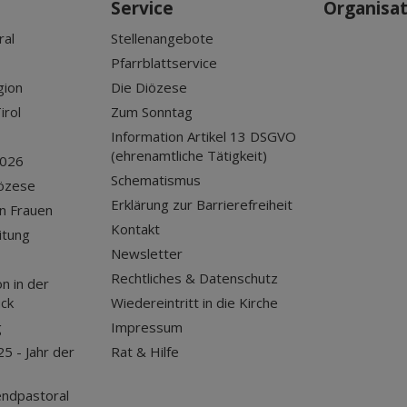
Service
Organisa
ral
Stellenangebote
Pfarrblattservice
gion
Die Diözese
irol
Zum Sonntag
Information Artikel 13 DSGVO
(ehrenamtliche Tätigkeit)
2026
Schematismus
iözese
Erklärung zur Barrierefreiheit
n Frauen
Kontakt
itung
Newsletter
Rechtliches & Datenschutz
n in der
uck
Wiedereintritt in die Kirche
g
Impressum
25 - Jahr der
Rat & Hilfe
endpastoral