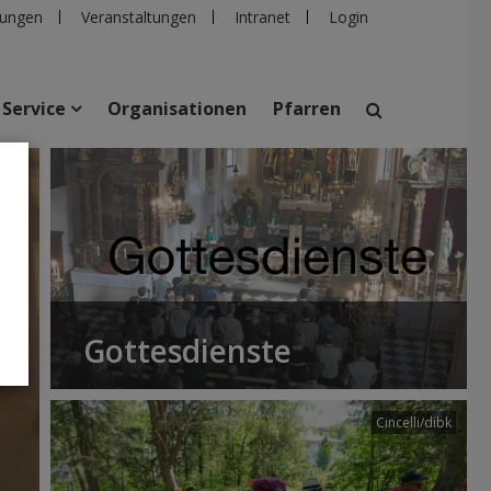
ungen
Veranstaltungen
Intranet
Login
Service
Organisationen
Pfarren
suchen
taltungen
Personen
Pfarren
Einrichtungen
Gottesdienste
Cincelli/dibk