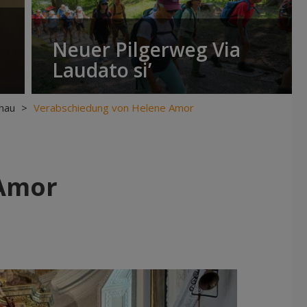
Neuer Pilgerweg Via
Laudato si’
hau
>
Verabschiedung von Helene Amor
 Amor