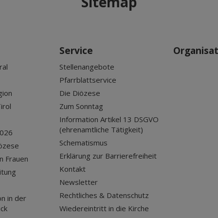
Sitemap
Service
Organisa
ral
Stellenangebote
Pfarrblattservice
gion
Die Diözese
irol
Zum Sonntag
Information Artikel 13 DSGVO
(ehrenamtliche Tätigkeit)
2026
Schematismus
iözese
Erklärung zur Barrierefreiheit
n Frauen
Kontakt
itung
Newsletter
Rechtliches & Datenschutz
n in der
uck
Wiedereintritt in die Kirche