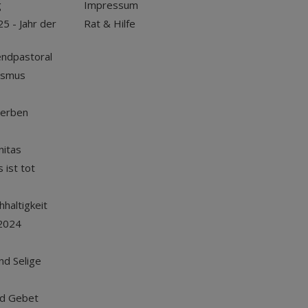
g
Impressum
25 - Jahr der
Rat & Hilfe
endpastoral
ismus
terben
nitas
 ist tot
haltigkeit
2024
und Selige
nd Gebet