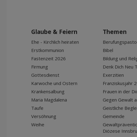
Glaube & Feiern
Themen
Ehe - Kirchlich heiraten
Berufungspasto
Erstkommunion
Bibel
Fastenzeit 2026
Bildung und Reli
Firmung
Denk Dich Neu T
Gottesdienst
Exerzitien
Karwoche und Ostern
Franziskusjahr 
Krankensalbung
Frauen in der D
Maria Magdalena
Gegen Gewalt a
Taufe
Geistliche Begle
Versöhnung
Gemeinde
Weihe
Gewaltpräventio
Diözese Innsbr