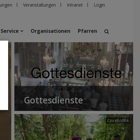
ungen
Veranstaltungen
Intranet
Login
Service
Organisationen
Pfarren
suchen
taltungen
Personen
Pfarren
Einrichtungen
Gottesdienste
Cincelli/dibk