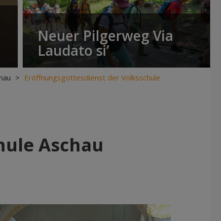
Neuer Pilgerweg Via
Laudato si’
hau
>
Eröffnungsgottesdienst der Volksschule
hule Aschau