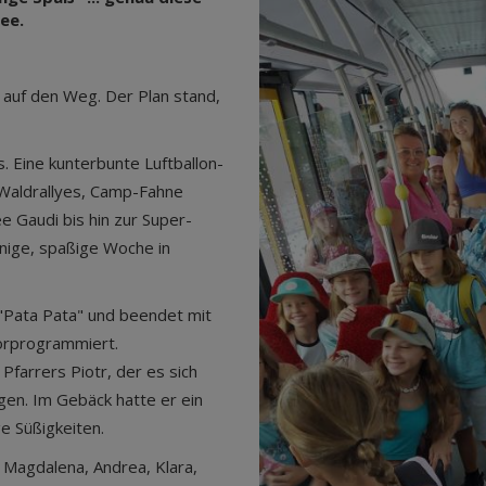
ee.
 auf den Weg. Der Plan stand,
 Eine kunterbunte Luftballon-
 Waldrallyes, Camp-Fahne
 Gaudi bis hin zur Super-
nnige, spaßige Woche in
 "Pata Pata" und beendet mit
orprogrammiert.
farrers Piotr, der es sich
gen. Im Gebäck hatte er ein
ge Süßigkeiten.
Magdalena, Andrea, Klara,