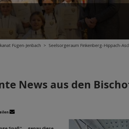
kanat Fügen-Jenbach
>
Seelsorgeraum Finkenberg-Hippach-Asc
nte News aus den Bischo
eilen
nge Spaß" ... genau diese