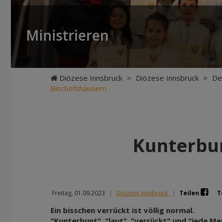
Ministrieren
Diözese Innsbruck
>
Diözese Innsbruck
>
De
Bischofshäusern
Kunterbu
Freitag, 01.09.2023
|
Diözese Innsbruck
|
Teilen
T
Ein bisschen verrückt ist völlig normal.
"Kunterbunt", "laut", "verrückt" und "jede Me