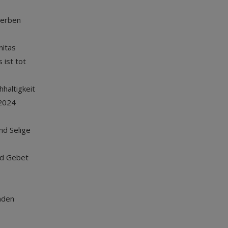
terben
nitas
 ist tot
haltigkeit
2024
und Selige
nd Gebet
nden