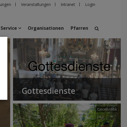
ungen
Veranstaltungen
Intranet
Login
Service
Organisationen
Pfarren
suchen
taltungen
Personen
Pfarren
Einrichtungen
Gottesdienste
Cincelli/dibk