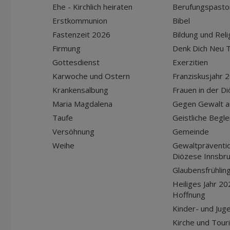
Ehe - Kirchlich heiraten
Berufungspasto
Erstkommunion
Bibel
Fastenzeit 2026
Bildung und Reli
Firmung
Denk Dich Neu T
Gottesdienst
Exerzitien
Karwoche und Ostern
Franziskusjahr 
Krankensalbung
Frauen in der D
Maria Magdalena
Gegen Gewalt a
Taufe
Geistliche Begle
Versöhnung
Gemeinde
Weihe
Gewaltpräventio
Diözese Innsbr
Glaubensfrühlin
Heiliges Jahr 20
Hoffnung
Kinder- und Jug
Kirche und Tour