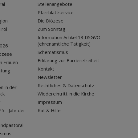
ral
Stellenangebote
Pfarrblattservice
gion
Die Diözese
irol
Zum Sonntag
Information Artikel 13 DSGVO
(ehrenamtliche Tätigkeit)
2026
Schematismus
iözese
Erklärung zur Barrierefreiheit
n Frauen
Kontakt
itung
Newsletter
Rechtliches & Datenschutz
n in der
uck
Wiedereintritt in die Kirche
g
Impressum
25 - Jahr der
Rat & Hilfe
endpastoral
ismus