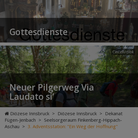
Gottesdienste
Cincelli/dibk
Neuer Pilgerweg Via
Laudato si’
Diözese Innsbruck
>
Diözese Innsbruck
>
Dekanat
Fügen-Jenbach
>
Seelsorgeraum Finkenberg-Hippach-
Aschau
>
3. Adventsstation: "Ein Weg der Hoffnung"