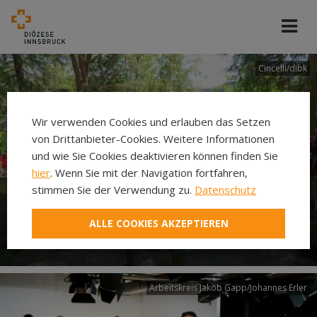
Cincelli/dibk
Wir verwenden Cookies und erlauben das Setzen
von Drittanbieter-Cookies. Weitere Informationen
und wie Sie Cookies deaktivieren können finden Sie
hier
. Wenn Sie mit der Navigation fortfahren,
stimmen Sie der Verwendung zu.
Datenschutz
Neuer Pilgerweg Via
ALLE COOKIES AKZEPTIEREN
Laudato si’
Arbeitskreis Jakob Gapp/Johannes Erler