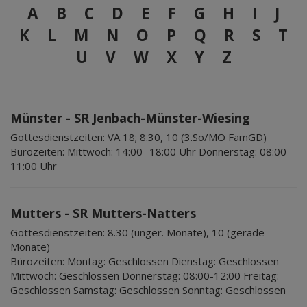
A
B
C
D
E
F
G
H
I
J
K
L
M
N
O
P
Q
R
S
T
U
V
W
X
Y
Z
Münster - SR Jenbach-Münster-Wiesing
Gottesdienstzeiten:
VA 18; 8.30, 10 (3.So/MO FamGD)
Bürozeiten:
Mittwoch: 14:00 -18:00 Uhr Donnerstag: 08:00 -
11:00 Uhr
Mutters - SR Mutters-Natters
Gottesdienstzeiten:
8.30 (unger. Monate), 10 (gerade
Monate)
Bürozeiten:
Montag: Geschlossen Dienstag: Geschlossen
Mittwoch: Geschlossen Donnerstag: 08:00-12:00 Freitag:
Geschlossen Samstag: Geschlossen Sonntag: Geschlossen