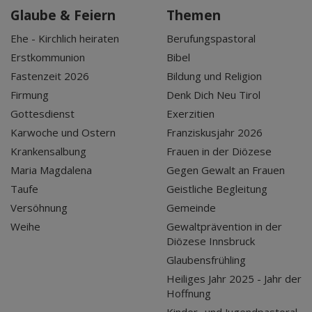
Glaube & Feiern
Themen
Ehe - Kirchlich heiraten
Berufungspastoral
Erstkommunion
Bibel
Fastenzeit 2026
Bildung und Religion
Firmung
Denk Dich Neu Tirol
Gottesdienst
Exerzitien
Karwoche und Ostern
Franziskusjahr 2026
Krankensalbung
Frauen in der Diözese
Maria Magdalena
Gegen Gewalt an Frauen
Taufe
Geistliche Begleitung
Versöhnung
Gemeinde
Weihe
Gewaltprävention in der
Diözese Innsbruck
Glaubensfrühling
Heiliges Jahr 2025 - Jahr der
Hoffnung
Kinder- und Jugendpastoral