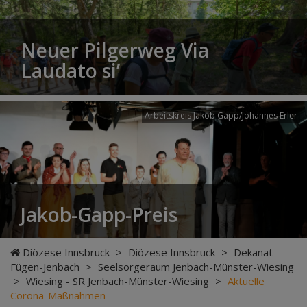
Neuer Pilgerweg Via
Laudato si’
Arbeitskreis Jakob Gapp/Johannes Erler
Jakob-Gapp-Preis
Diözese Innsbruck
>
Diözese Innsbruck
>
Dekanat
Fügen-Jenbach
>
Seelsorgeraum Jenbach-Münster-Wiesing
>
Wiesing - SR Jenbach-Münster-Wiesing
>
Aktuelle
Corona-Maßnahmen