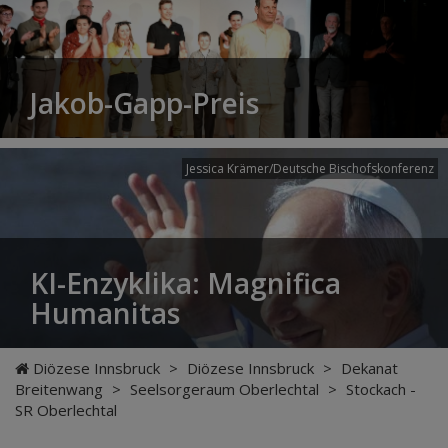
Jakob-Gapp-Preis
Jessica Krämer/Deutsche Bischofskonferenz
KI-Enzyklika: Magnifica
Humanitas
Diözese Innsbruck
>
Diözese Innsbruck
>
Dekanat
Breitenwang
>
Seelsorgeraum Oberlechtal
>
Stockach -
SR Oberlechtal