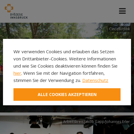
Cincelli/dibk
Wir verwenden Cookies und erlauben das Setzen
von Drittanbieter-Cookies. Weitere Informationen
und wie Sie Cookies deaktivieren können finden Sie
hier
. Wenn Sie mit der Navigation fortfahren,
stimmen Sie der Verwendung zu.
Datenschutz
Neuer Pilgerweg Via
ALLE COOKIES AKZEPTIEREN
Laudato si’
Arbeitskreis Jakob Gapp/Johannes Erler