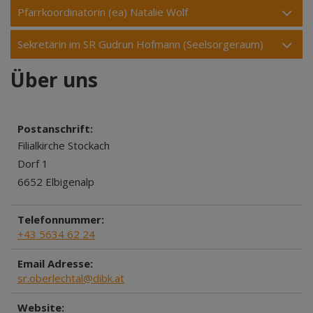
Pfarrkoordinatorin (ea) Natalie Wolf
Sekretärin im SR Gudrun Hofmann (Seelsorgeraum)
Über uns
Postanschrift:
Filialkirche Stockach
Dorf 1
6652 Elbigenalp
Telefonnummer:
+43 5634 62 24
Email Adresse:
sr.oberlechtal@dibk.at
Website: