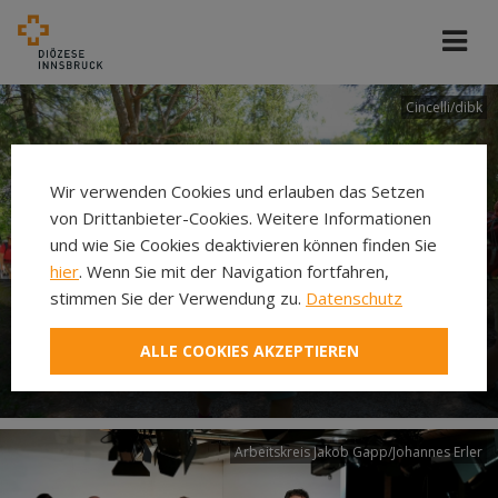
Cincelli/dibk
Wir verwenden Cookies und erlauben das Setzen
von Drittanbieter-Cookies. Weitere Informationen
und wie Sie Cookies deaktivieren können finden Sie
hier
. Wenn Sie mit der Navigation fortfahren,
stimmen Sie der Verwendung zu.
Datenschutz
Neuer Pilgerweg Via
ALLE COOKIES AKZEPTIEREN
Laudato si’
Arbeitskreis Jakob Gapp/Johannes Erler