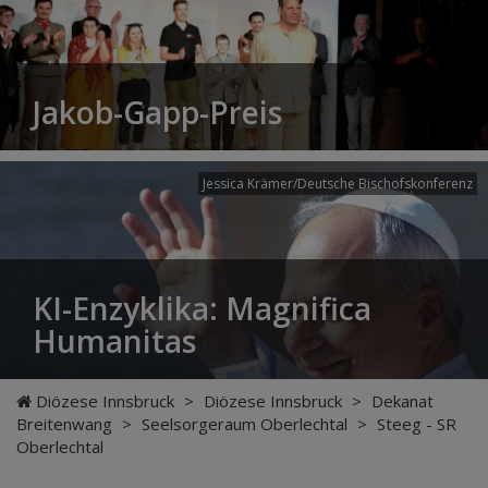
Jakob-Gapp-Preis
Jessica Krämer/Deutsche Bischofskonferenz
KI-Enzyklika: Magnifica
Humanitas
Diözese Innsbruck
>
Diözese Innsbruck
>
Dekanat
Breitenwang
>
Seelsorgeraum Oberlechtal
>
Steeg - SR
Oberlechtal