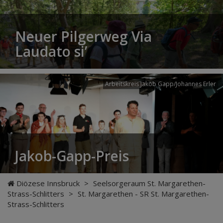
Neuer Pilgerweg Via
Laudato si’
Arbeitskreis Jakob Gapp/Johannes Erler
Jakob-Gapp-Preis
Diözese Innsbruck
>
Seelsorgeraum St. Margarethen-
Strass-Schlitters
>
St. Margarethen - SR St. Margarethen-
Strass-Schlitters