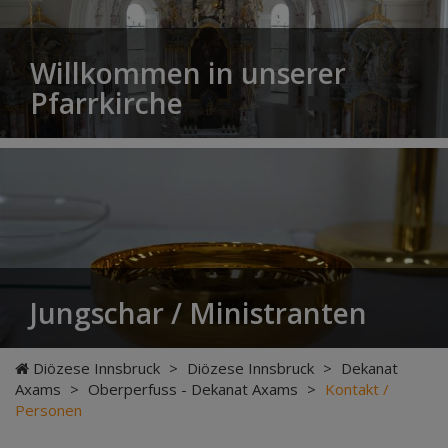
Willkommen in unserer
Pfarrkirche
Jungschar / Ministranten
Diözese Innsbruck
>
Diözese Innsbruck
>
Dekanat
Axams
>
Oberperfuss - Dekanat Axams
>
Kontakt /
Personen