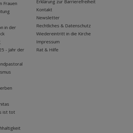
Erklärung zur Barrierefreiheit
n Frauen
Kontakt
itung
Newsletter
Rechtliches & Datenschutz
n in der
uck
Wiedereintritt in die Kirche
g
Impressum
25 - Jahr der
Rat & Hilfe
endpastoral
ismus
terben
nitas
 ist tot
haltigkeit