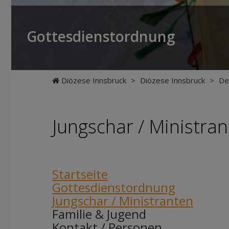
Gottesdienstordnung
Diözese Innsbruck
>
Diözese Innsbruck
>
De
Jungschar / Ministra
Startseite
Gottesdienstordnung
Jungschar / Ministranten
Familie & Jugend
Kontakt / Personen