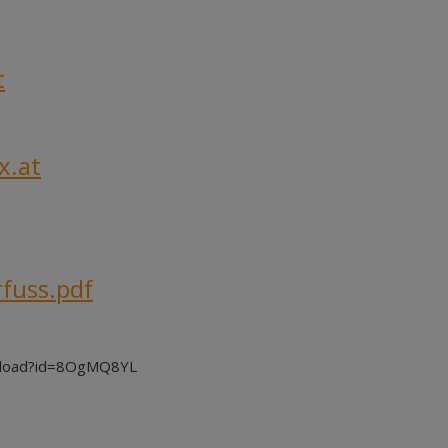
t
x.at
fuss.pdf
wnload?id=8OgMQ8YL