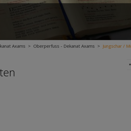
kanat Axams
>
Oberperfuss - Dekanat Axams
>
Jungschar / Mi
nten