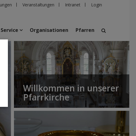
ungen
Veranstaltungen
Intranet
Login
Service
Organisationen
Pfarren
suchen
taltungen
Personen
Pfarren
Einrichtungen
Willkommen in unserer
Pfarrkirche