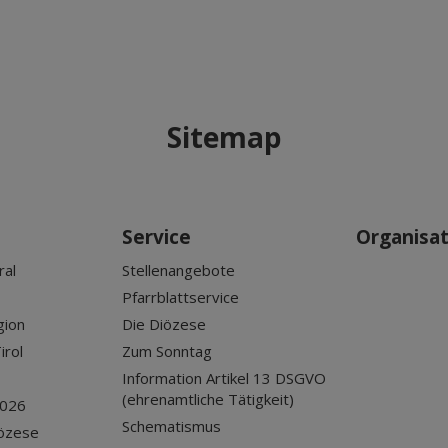
Sitemap
Service
Organisa
ral
Stellenangebote
Pfarrblattservice
gion
Die Diözese
irol
Zum Sonntag
Information Artikel 13 DSGVO
(ehrenamtliche Tätigkeit)
2026
Schematismus
iözese