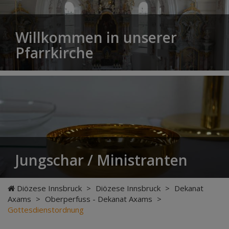
Willkommen in unserer
Pfarrkirche
Jungschar / Ministranten
Diözese Innsbruck
>
Diözese Innsbruck
>
Dekanat
Axams
>
Oberperfuss - Dekanat Axams
>
Gottesdienstordnung