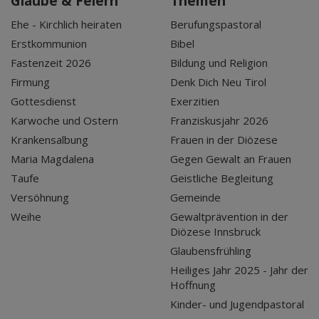
Glaube & Feiern
Themen
Ehe - Kirchlich heiraten
Berufungspastoral
Erstkommunion
Bibel
Fastenzeit 2026
Bildung und Religion
Firmung
Denk Dich Neu Tirol
Gottesdienst
Exerzitien
Karwoche und Ostern
Franziskusjahr 2026
Krankensalbung
Frauen in der Diözese
Maria Magdalena
Gegen Gewalt an Frauen
Taufe
Geistliche Begleitung
Versöhnung
Gemeinde
Weihe
Gewaltprävention in der
Diözese Innsbruck
Glaubensfrühling
Heiliges Jahr 2025 - Jahr der
Hoffnung
Kinder- und Jugendpastoral