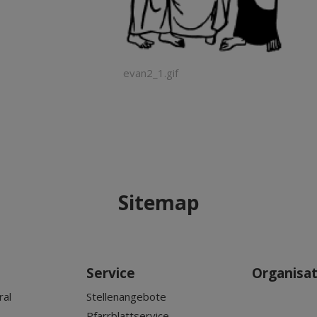
evan2_1.gif
Sitemap
Service
Organisa
ral
Stellenangebote
Pfarrblattservice