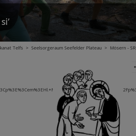
si’
kanat Telfs
>
Seelsorgeraum Seefelder Plateau
>
Mösern - SR
p%3E%3Cem%3EHl.+Messe%3A%3C%2Fem%3E%3C%2Fp%3E%