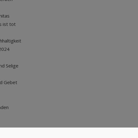
nitas
 ist tot
haltigkeit
2024
und Selige
nd Gebet
nden
Nach oben