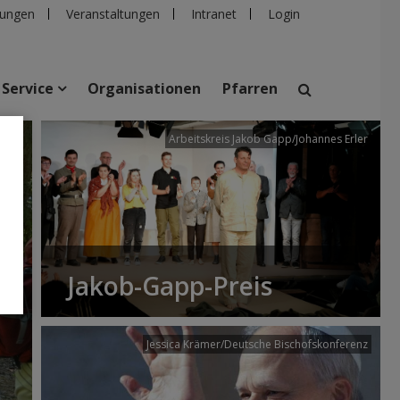
ungen
Veranstaltungen
Intranet
Login
Service
Organisationen
Pfarren
/dibk
Arbeitskreis Jakob Gapp/Johannes Erler
suchen
taltungen
Personen
Pfarren
Einrichtungen
Jakob-Gapp-Preis
Jessica Krämer/Deutsche Bischofskonferenz