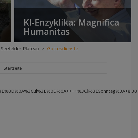
KI-Enzyklika: Magnifica
Humanitas
 Seefelder Plateau
>
Gottesdienste
Startseite
0D%0A%3Cul%3E%0D%0A++++%3Cli%3ESonntag%3A+8.30+