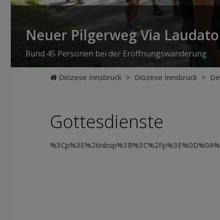
Neuer Pilgerweg Via Laudato 
Rund 45 Personen bei der Eröffnungswanderung
Diözese Innsbruck
>
Diözese Innsbruck
>
De
Gottesdienste
%3Cp%3E%26nbsp%3B%3C%2Fp%3E%0D%0A%3C