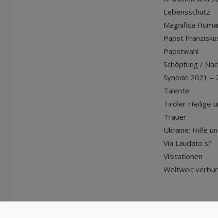
Lebensschutz
Magnifica Huma
Papst Franziskus
Papstwahl
Schöpfung / Nach
Synode 2021 – 
Talente
Tiroler Heilige 
Trauer
Ukraine: Hilfe u
Via Laudato si'
Visitationen
Weltweit verbu
© Diözese Innsbruck | 2024