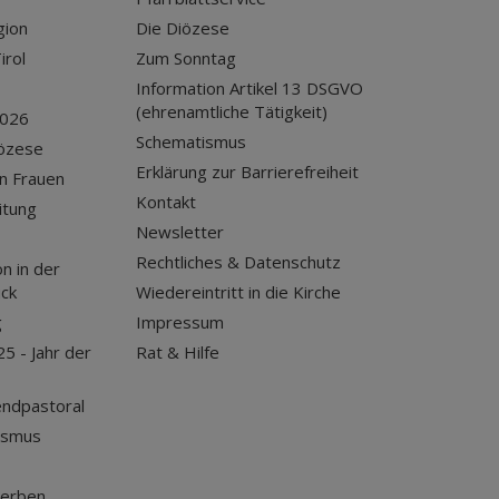
gion
Die Diözese
irol
Zum Sonntag
Information Artikel 13 DSGVO
(ehrenamtliche Tätigkeit)
2026
Schematismus
iözese
Erklärung zur Barrierefreiheit
n Frauen
Kontakt
itung
Newsletter
Rechtliches & Datenschutz
n in der
uck
Wiedereintritt in die Kirche
g
Impressum
25 - Jahr der
Rat & Hilfe
endpastoral
ismus
terben