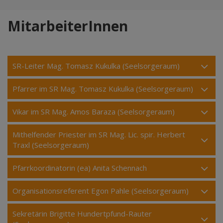
MitarbeiterInnen
SR-Leiter Mag. Tomasz Kukulka (Seelsorgeraum)
Pfarrer im SR Mag. Tomasz Kukulka (Seelsorgeraum)
Vikar im SR Mag. Amos Baraza (Seelsorgeraum)
Mithelfender Priester im SR Mag. Lic. spir. Herbert
Traxl (Seelsorgeraum)
Pfarrkoordinatorin (ea) Anita Schennach
Organisationsreferent Egon Pahle (Seelsorgeraum)
Sekretärin Brigitte Hundertpfund-Rauter