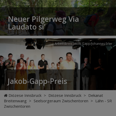
Neuer Pilgerweg Via
Laudato si’
Arbeitskreis Jakob Gapp/Johannes Erler
Jakob-Gapp-Preis
Diözese Innsbruck
>
Diözese Innsbruck
>
Dekanat
Breitenwang
>
Seelsorgeraum Zwischentoren
>
Lähn - SR
Zwischentoren