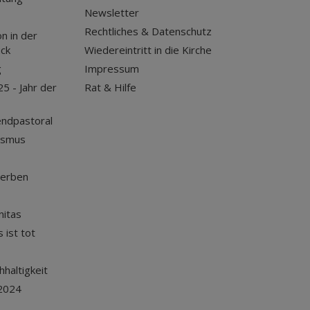
Newsletter
Rechtliches & Datenschutz
n in der
uck
Wiedereintritt in die Kirche
g
Impressum
25 - Jahr der
Rat & Hilfe
endpastoral
ismus
terben
nitas
 ist tot
haltigkeit
2024