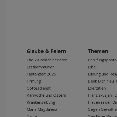
Glaube & Feiern
Themen
Ehe - Kirchlich heiraten
Berufungspasto
Erstkommunion
Bibel
Fastenzeit 2026
Bildung und Reli
Firmung
Denk Dich Neu T
Gottesdienst
Exerzitien
Karwoche und Ostern
Franziskusjahr 
Krankensalbung
Frauen in der D
Maria Magdalena
Gegen Gewalt a
Taufe
Geistliche Begle