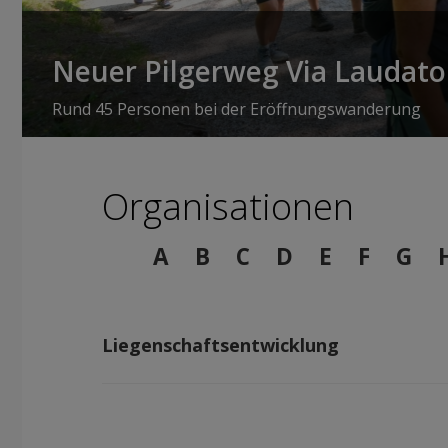
Neuer Pilgerweg Via Laudato 
Rund 45 Personen bei der Eröffnungswanderung
Organisationen
A
B
C
D
E
F
G
Liegenschaftsentwicklung