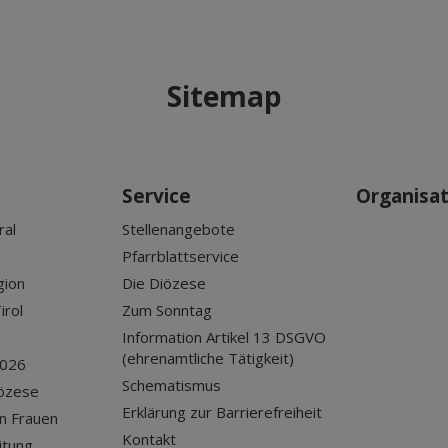
Sitemap
Service
Organisa
ral
Stellenangebote
Pfarrblattservice
gion
Die Diözese
irol
Zum Sonntag
Information Artikel 13 DSGVO
(ehrenamtliche Tätigkeit)
2026
Schematismus
iözese
Erklärung zur Barrierefreiheit
n Frauen
Kontakt
itung