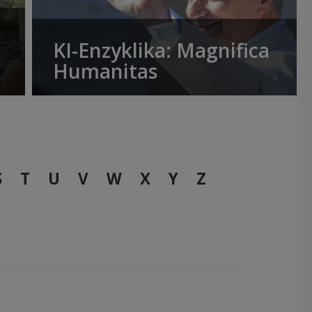
KI-Enzyklika: Magnifica
Humanitas
S
T
U
V
W
X
Y
Z