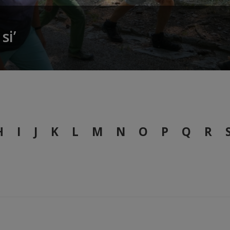
si’
H
I
J
K
L
M
N
O
P
Q
R