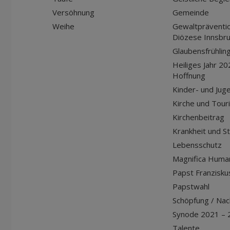
Versöhnung
Gemeinde
Weihe
Gewaltpräventio
Diözese Innsbr
Glaubensfrühlin
Heiliges Jahr 20
Hoffnung
Kinder- und Jug
Kirche und Tour
Kirchenbeitrag
Krankheit und S
Lebensschutz
Magnifica Huma
Papst Franziskus
Papstwahl
Schöpfung / Nach
Synode 2021 – 
Talente