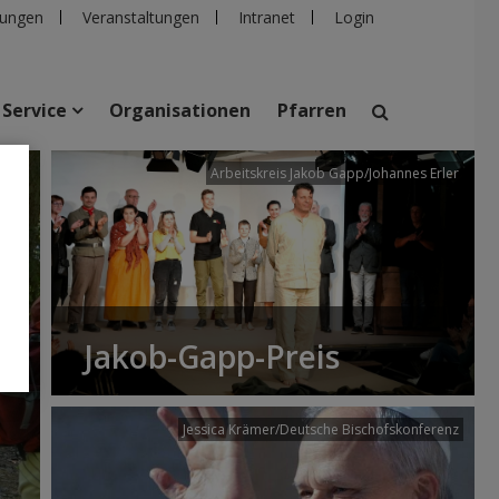
ungen
Veranstaltungen
Intranet
Login
Service
Organisationen
Pfarren
/dibk
Arbeitskreis Jakob Gapp/Johannes Erler
suchen
taltungen
Personen
Pfarren
Einrichtungen
Jakob-Gapp-Preis
Jessica Krämer/Deutsche Bischofskonferenz