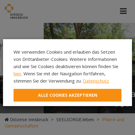
Cincelli/d
Wir verwenden Cookies und erlauben das Setzen
von Drittanbieter-Cookies. Weitere Informationen
und wie Sie Cookies deaktivieren können finden Sie
hier
. Wenn Sie mit der Navigation fortfahren,
stimmen Sie der Verwendung zu.
Datenschutz
Neuer Pilgerweg Via
ALLE COOKIES AKZEPTIEREN
Laudato si’
Diözese Innsbruck
>
SEELSORGE.leben
>
Pfarre und
Gemeinschaften